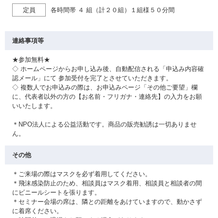
定員
各時間帯 ４ 組（計２０組）１組様５０分間
連絡事項等
★参加無料★
◇ ホームページからお申し込み後、自動配信される「申込み内容確
認メール」にて 参加受付を完了とさせていただきます。
◇ 複数人でお申込みの際は、お申込みページ「その他ご要望」欄
に、代表者以外の方の【お名前・フリガナ・連絡先】の入力をお願
いいたします。
＊NPO法人による公益活動です。商品の販売勧誘は一切ありませ
ん。
その他
＊ご来場の際はマスクを必ず着用してください。
＊飛沫感染防止のため、相談員はマスク着用、相談員と相談者の間
にビニールシートを張ります。
＊セミナー会場の席は、隣との距離をあけていますので、動かさず
に着席ください。