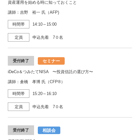
資産運用を始める時に知っておくこと
講師：吉野 裕一 氏（AFP)
時間帯
14:10～15:00
定員
申込先着 7０名
セミナー
受付終了
iDeCo＆つみたてNISA 〜投資信託の選び方〜
講師：倉橋 孝博 氏（CFP®）
時間帯
15:20～16:10
定員
申込先着 7０名
相談会
受付終了