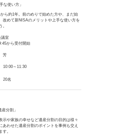
上手な使い方」
開始から約1年。前のめりで始めた方や、まだ始
、改めて新NISAのメリットや上手な使い方を
う。
会議室
:45から受付開始
 芳
10:00～11:30
20名
遺産分割」
表示や家族の幸せなど遺産分割の目的は様々
にあわせた遺産分割のポイントを事例も交え
ます。