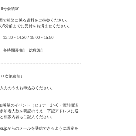
・8号会議室
囲で相談に係る資料をご持参ください。
の5分前までに受付をお済ませください。
13:30～14:20
/
15:00～15:50
各時間帯4組 総数8組
なり次第締切）
入力のうえお申込みください。
参加希望のイベント（セミナー1〜6・個別相談
日の参加者人数を明記のうえ、下記アドレスに送
と相談内容もご記入ください。
p.or.jpからのメールを受信できるように設定を