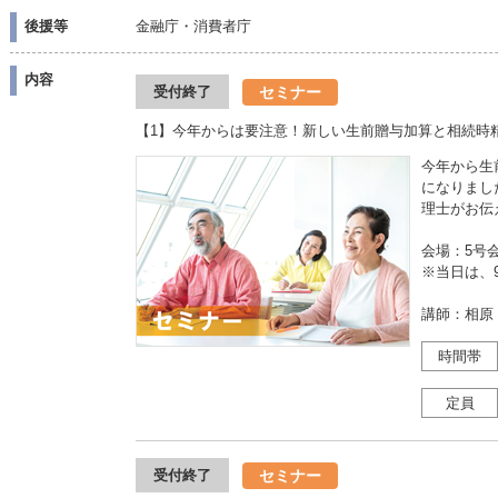
後援等
金融庁・消費者庁
内容
セミナー
受付終了
【1】今年からは要注意！新しい生前贈与加算と相続時
今年から生
になりまし
理士がお伝
会場：5号
※当日は、9
講師：相原
時間帯
定員
セミナー
受付終了