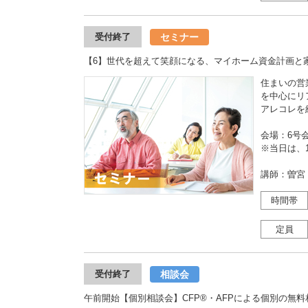
セミナー
受付終了
【6】世代を超えて笑顔になる、マイホーム資金計画と
住まいの営
を中心にリ
アレコレを
会場：6号
※当日は、1
講師：曽宮
時間帯
定員
相談会
受付終了
午前開始【個別相談会】CFP®・AFPによる個別の無料