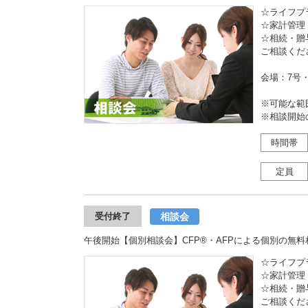
☆ライフプ
☆家計管理
☆相続・贈
ご相談くだ
会場：7号
※可能な範
※相談開始
時間帯
定員
相談会
受付終了
午後開始【個別相談会】CFP®・AFPによる個別の無料
☆ライフプ
☆家計管理
☆相続・贈
ご相談くだ