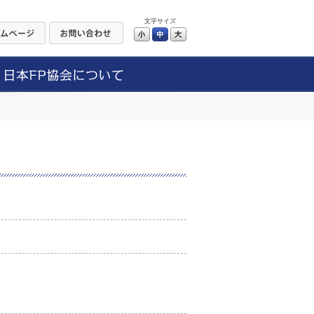
文字サイズ
小
中
大