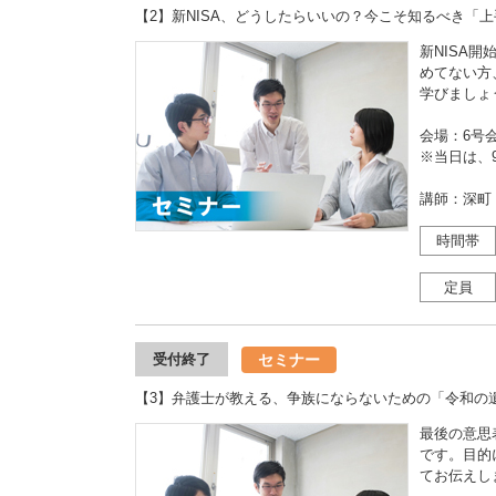
【2】新NISA、どうしたらいいの？今こそ知るべき「
新NISA
めてない方
学びましょ
会場：6号
※当日は、9
講師：深町
時間帯
定員
セミナー
受付終了
【3】弁護士が教える、争族にならないための「令和の
最後の意思
です。目的
てお伝えし