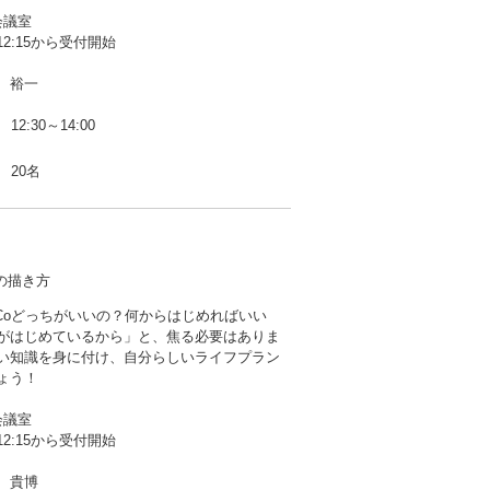
会議室
2:15から受付開始
 裕一
12:30～14:00
20名
ンの描き方
DeCoどっちがいいの？何からはじめればいい
がはじめているから」と、焦る必要はありま
い知識を身に付け、自分らしいライフプラン
ょう！
会議室
2:15から受付開始
 貴博