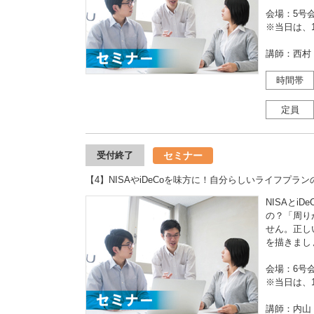
会場：5号
※当日は、1
講師：西村
時間帯
定員
セミナー
受付終了
【4】NISAやiDeCoを味方に！自分らしいライフプラ
NISAとi
の？「周り
せん。正し
を描きまし
会場：6号
※当日は、1
講師：内山