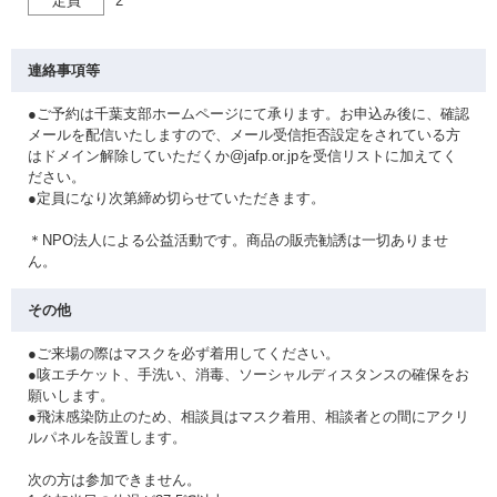
定員
2
連絡事項等
●ご予約は千葉支部ホームページにて承ります。お申込み後に、確認
メールを配信いたしますので、メール受信拒否設定をされている方
はドメイン解除していただくか@jafp.or.jpを受信リストに加えてく
ださい。
●定員になり次第締め切らせていただきます。
＊NPO法人による公益活動です。商品の販売勧誘は一切ありませ
ん。
その他
●ご来場の際はマスクを必ず着用してください。
●咳エチケット、手洗い、消毒、ソーシャルディスタンスの確保をお
願いします。
●飛沫感染防止のため、相談員はマスク着用、相談者との間にアクリ
ルパネルを設置します。
次の方は参加できません。