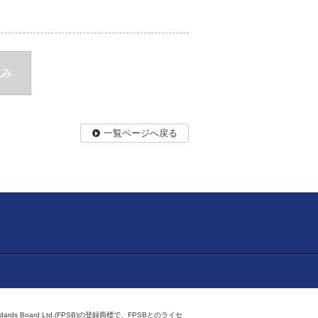
込み
一覧ページへ戻る
ndards Board Ltd.(FPSB)の登録商標で、FPSBとのライセ