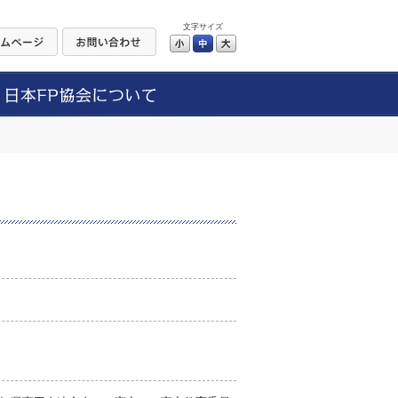
文字サイズ
小
中
大