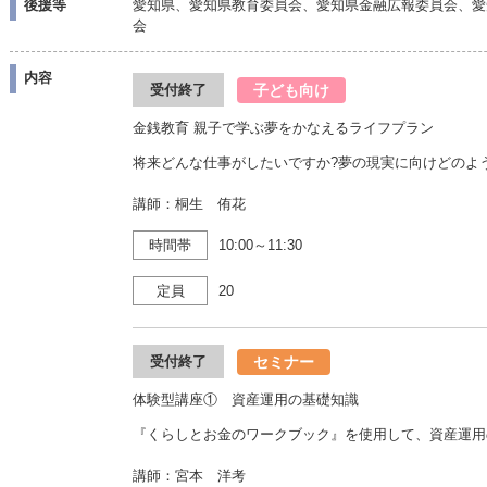
後援等
愛知県、愛知県教育委員会、愛知県金融広報委員会、愛
会
内容
子ども向け
受付終了
金銭教育 親子で学ぶ夢をかなえるライフプラン
将来どんな仕事がしたいですか?夢の現実に向けどのよ
講師：桐生 侑花
時間帯
10:00～11:30
定員
20
セミナー
受付終了
体験型講座① 資産運用の基礎知識
『くらしとお金のワークブック』を使用して、資産運用
講師：宮本 洋考