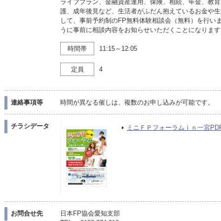
ライフプラン、金融資産運用、保険、相続、年金、教育
護、成年後見など、生活者がふだん抱えているお金や生
して、事前予約制のFP無料体験相談会（無料）を行い
うに事前に相談内容をお知らせいただくことになります
時間帯
11:15～12:05
定員
4
連絡事項等
時間が異なる催しは、複数のお申し込みが可能です。
チラシデータ
ミニＦＰフォーラムｉｎ一宮PDF（P
お問合せ先
日本FP協会愛知支部