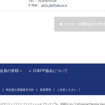
TEL： 0120-874-018
E-Mail：
aichi_bb@jafp.or.jp
セミナー&相談会のお申
会員の皆様へ
日本FP協会について
特定個人情報基本方針
推奨環境
ご注意ください
®
よびサーティファイド ファイナンシャル プランナー
は、米国外においてはFinancial Planning Sta