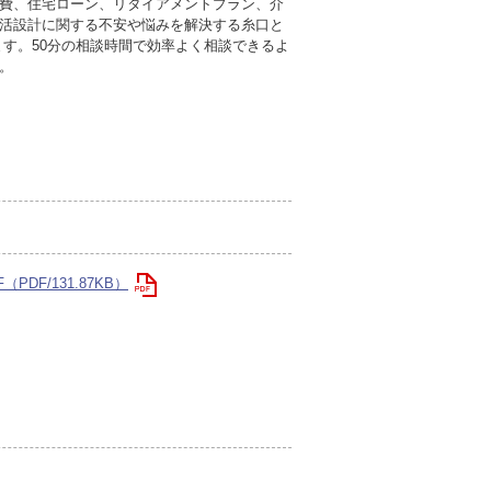
費、住宅ローン、リタイアメントプラン、介
活設計に関する不安や悩みを解決する糸口と
ます。50分の相談時間で効率よく相談できるよ
。
DF/131.87KB）