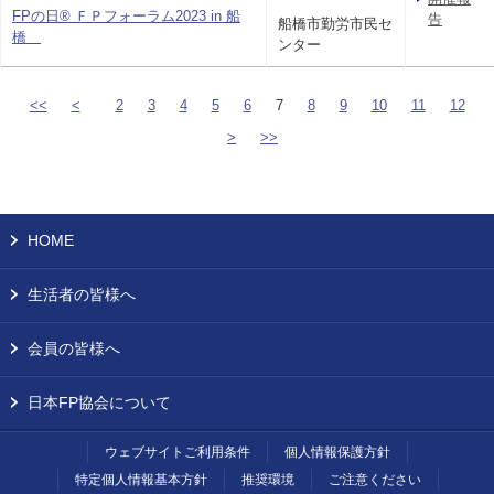
FPの日® ＦＰフォーラム2023 in 船
告
船橋市勤労市民セ
橋
ンター
<<
<
2
3
4
5
6
7
8
9
10
11
12
>
>>
HOME
生活者の皆様へ
会員の皆様へ
日本FP協会について
ウェブサイトご利用条件
個人情報保護方針
特定個人情報基本方針
推奨環境
ご注意ください