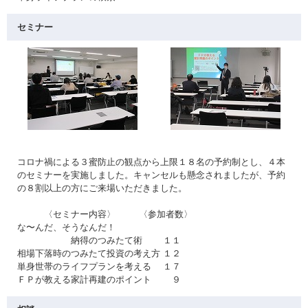
セミナー
コロナ禍による３蜜防止の観点から上限１８名の予約制とし、４本
のセミナーを実施しました。キャンセルも懸念されましたが、予約
の８割以上の方にご来場いただきました。
〈セミナー内容〉 〈参加者数〉
な〜んだ、そうなんだ！
納得のつみたて術 １１
相場下落時のつみたて投資の考え方 １２
単身世帯のライフプランを考える １７
ＦＰが教える家計再建のポイント ９