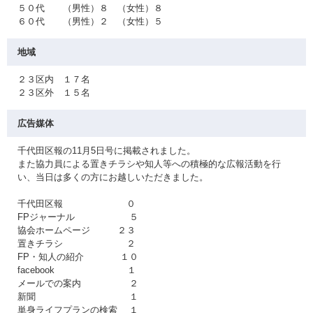
５０代 （男性）８ （女性）８
６０代 （男性）２ （女性）５
地域
２３区内 １７名
２３区外 １５名
広告媒体
千代田区報の11月5日号に掲載されました。
また協力員による置きチラシや知人等への積極的な広報活動を行
い、当日は多くの方にお越しいただきました。
千代田区報 ０
FPジャーナル ５
協会ホームページ ２３
置きチラシ ２
FP・知人の紹介 １０
facebook １
メールでの案内 ２
新聞 １
単身ライフプランの検索 １