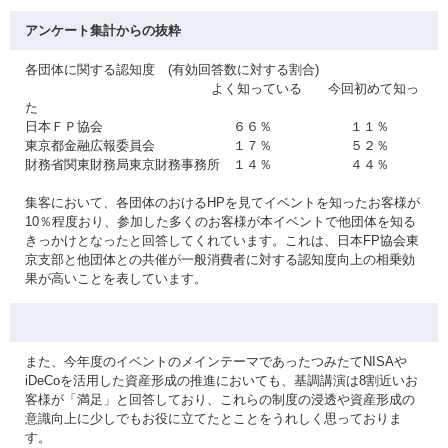
アンケート集計からの抜粋
各団体に関する認知度 (有効回答数に対する割合)
よく知っている 今回初めて知っ
た
日本ＦＰ協会 ６６％ １１％
東京都金融広報委員会 １７％ ５２％
財務省関東財務局東京財務事務所 １４％ ４４％
集客において、各団体のおけるHPを見てイベントを知ったお客様が
10％程度おり、参加した多くのお客様が本イベントで他団体を知る
きっかけとなったと回答してくれています。これは、日本FP協会東
京支部と他団体との共催が一般消費者に対する認知度向上の相乗効
果が高いことを表しています。
また、今年度のイベントのメインテーマであったつみたてNISAや
iDeCoを活用した資産形成の推進においても、基調講演は8割近いお
客様が「満足」と回答しており、これらの制度の浸透や資産形成の
意識向上に少しでもお役に立てたとことをうれしく思っておりま
す。