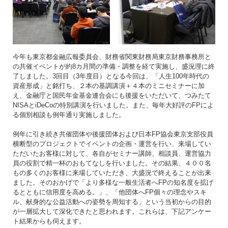
今年も東京都金融広報委員会、財務省関東財務局東京財務事務所と
の共催イベントが約8カ月間の準備・調整を経て実施し、盛況理に終
了しました。3回目（3年度目）となる今回は、「人生100年時代の
資産形成」と銘打ち、２本の基調講演＋４本のミニセミナーに加
え、金融庁と国民年金基金連合会にも後援をいただいて、つみたて
NISAとiDeCoの特別講演を行いました。また、毎年大好評のFPによ
る個別相談も例年通り実施しました。
例年に引き続き共催団体や後援団体および日本FP協会東京支部役員
横断型のプロジェクトでイベントの企画・運営を行い、来場してい
ただいたお客様に対して、各自がセミナー講師、相談員、運営協力
員の役割で精一杯のおもてなしを行いました。その結果、４００名
もの多くのお客様に来場していただき、大盛況で終えることが出来
ました。そのおかげで「より多様な一般生活者へFPの知名度を拡げ
るとともに信用度を高める。」、「他団体へFP個々の理念やスキ
ル、献身的な公益活動への姿勢を周知する」という当初からの目的
が一層拡大して深化できたと思われます。これらは、下記アンケー
ト結果からも伺えます。