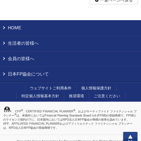
一覧ページへ戻る
HOME
生活者の皆様へ
会員の皆様へ
日本FP協会について
ウェブサイトご利用条件
個人情報保護方針
特定個人情報基本方針
推奨環境
ご注意ください
®
®
、CFP
、CERTIFIED FINANCIAL PLANNER
、およびサーティファイド ファイナンシャル プ
®
ランナー
は、米国外においてはFinancial Planning Standards Board Ltd.(FPSB)の登録商標で、FPSBと
のライセンス契約の下に、日本国内においてはNPO法人日本FP協会が商標の使用を認めています。
AFP、AFFILIATED FINANCIAL PLANNERおよびアフィリエイテッド ファイナンシャル プランナー
は、NPO法人日本FP協会の登録商標です。
上へ