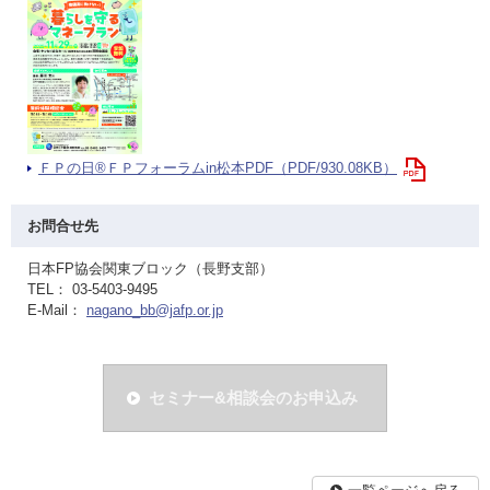
ＦＰの日®ＦＰフォーラムin松本PDF（PDF/930.08KB）
お問合せ先
日本FP協会関東ブロック（長野支部）
TEL： 03-5403-9495
E-Mail：
nagano_bb@jafp.or.jp
セミナー&相談会のお申込み