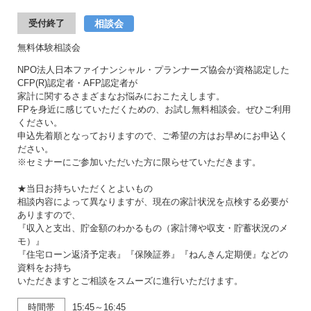
相談会
受付終了
無料体験相談会
NPO法人日本ファイナンシャル・プランナーズ協会が資格認定した
CFP(R)認定者・AFP認定者が
家計に関するさまざまなお悩みにおこたえします。
FPを身近に感じていただくための、お試し無料相談会。ぜひご利用
ください。
申込先着順となっておりますので、ご希望の方はお早めにお申込く
ださい。
※セミナーにご参加いただいた方に限らせていただきます。
★当日お持ちいただくとよいもの
相談内容によって異なりますが、現在の家計状況を点検する必要が
ありますので、
『収入と支出、貯金額のわかるもの（家計簿や収支・貯蓄状況のメ
モ）』
『住宅ローン返済予定表』『保険証券』『ねんきん定期便』などの
資料をお持ち
いただきますとご相談をスムーズに進行いただけます。
時間帯
15:45～16:45