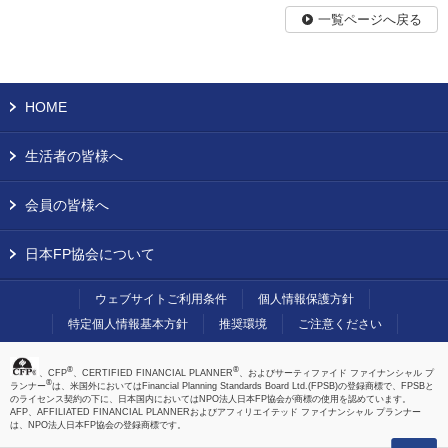
一覧ページへ戻る
HOME
生活者の皆様へ
会員の皆様へ
日本FP協会について
ウェブサイトご利用条件
個人情報保護方針
特定個人情報基本方針
推奨環境
ご注意ください
®
®
、CFP
、CERTIFIED FINANCIAL PLANNER
、およびサーティファイド ファイナンシャル プ
®
ランナー
は、米国外においてはFinancial Planning Standards Board Ltd.(FPSB)の登録商標で、FPSBと
のライセンス契約の下に、日本国内においてはNPO法人日本FP協会が商標の使用を認めています。
AFP、AFFILIATED FINANCIAL PLANNERおよびアフィリエイテッド ファイナンシャル プランナー
は、NPO法人日本FP協会の登録商標です。
上へ