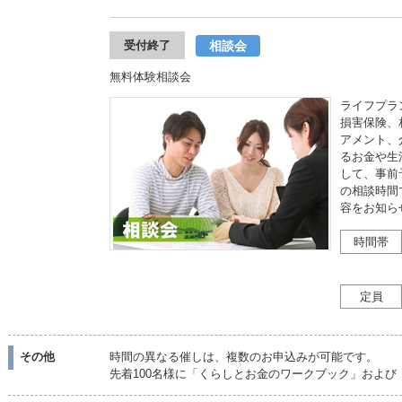
相談会
受付終了
無料体験相談会
ライフプラ
損害保険、
アメント、
るお金や生
して、事前
の相談時間
容をお知ら
時間帯
定員
その他
時間の異なる催しは、複数のお申込みが可能です。
先着100名様に「くらしとお金のワークブック」およ