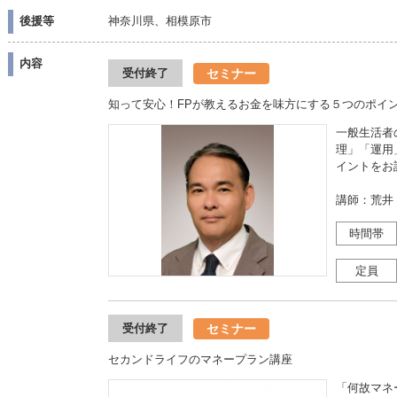
後援等
神奈川県、相模原市
内容
セミナー
受付終了
知って安心！FPが教えるお金を味方にする５つのポイ
一般生活者
理」「運用
イントをお
講師：荒井
時間帯
定員
セミナー
受付終了
セカンドライフのマネープラン講座
「何故マネ