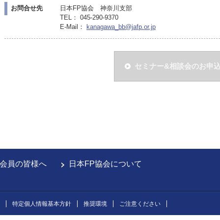
お問合せ先
日本FP協会 神奈川支部
TEL： 045-290-9370
E-Mail：
kanagawa_bb@jafp.or.jp
セミナー&相談会のお申
会員の皆様へ
日本FP協会について
特定個人情報基本方針
推奨環境
ご注意ください