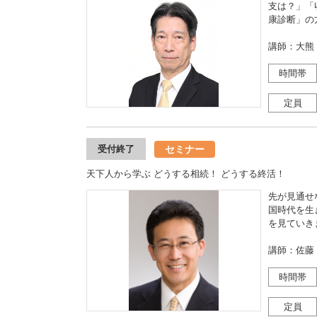
支は？」「
康診断」の
講師：大熊
時間帯
定員
セミナー
受付終了
天下人から学ぶ どうする相続！ どうする終活！
先が見通せ
国時代を生
を見ていき
講師：佐藤
時間帯
定員