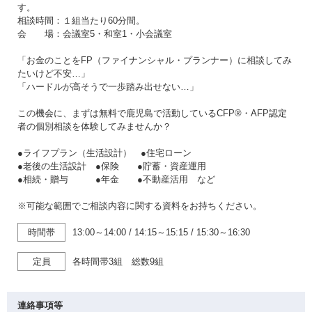
す。
相談時間：１組当たり60分間。
会 場：会議室5・和室1・小会議室
「お金のことをFP（ファイナンシャル・プランナー）に相談してみ
たいけど不安…」
「ハードルが高そうで一歩踏み出せない…」
この機会に、まずは無料で鹿児島で活動しているCFP®・AFP認定
者の個別相談を体験してみませんか？
●ライフプラン（生活設計） ●住宅ローン
●老後の生活設計 ●保険 ●貯蓄・資産運用
●相続・贈与 ●年金 ●不動産活用 など
※可能な範囲でご相談内容に関する資料をお持ちください。
時間帯
13:00～14:00
/
14:15～15:15
/
15:30～16:30
定員
各時間帯3組 総数9組
連絡事項等