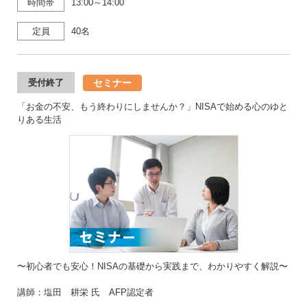
時間帯
13:00～14:00
定員
40名
セミナー
受付終了
「お金の不安、もう終わりにしませんか？」NISAで始める心のゆと
りある生活
〜初心者でも安心！NISAの基礎から実践まで、わかりやすく解説〜
講師：塩田 耕栄 氏 AFP認定者