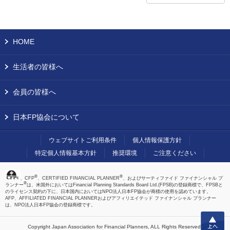
HOME
生活者の皆様へ
会員の皆様へ
日本FP協会について
ウェブサイトご利用条件
個人情報保護方針
特定個人情報基本方針
推奨環境
ご注意ください
®
®
、CFP
、CERTIFIED FINANCIAL PLANNER
、およびサーティファイド ファイナンシャル プ
®
ランナー
は、米国外においてはFinancial Planning Standards Board Ltd.(FPSB)の登録商標で、FPSBと
のライセンス契約の下に、日本国内においてはNPO法人日本FP協会が商標の使用を認めています。
AFP、AFFILIATED FINANCIAL PLANNERおよびアフィリエイテッド ファイナンシャル プランナー
は、NPO法人日本FP協会の登録商標です。
上へ
Copyright Japan Association for Financial Planners,
ALL Rights Reserved.