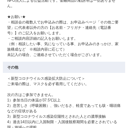
NPO法人による公益活動です。金融商品の勧誘等は一切ありませ
ん。
★お願い★
・相談会の複数人でお申込みの際は、お申込みページ「その他ご要
望」に代表者以外の方の【お名前・フリガナ・連絡先（電話番
号）】のご記入をお願いします。
・ご相談内容詳細の記入をお願いします。
（例：相談したい事、気になっている事、お申込みのきっかけ、家
族構成など ※相談内容に応じて）
未記入の場合、ご連絡させていただく場合がございます。
その他
＜新型コロナウイルス感染拡大防止について＞
ご来場の際は、マスクを必ず着用してください。
次の方はご参加できません。
1）参加当日の体温が37.5℃以上
2）息苦しさ（呼吸困難）、強いだるさ、軽度であっても咳・咽頭痛
などの症状がある
3）新型コロナウイルス感染症陽性とされた人との濃厚接触
4）過去14日以内に入国制限・入国後観察期間を必要とされている
国・地域への渡航、