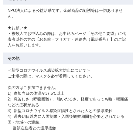
NPO法人による公益活動です。金融商品の勧誘等は一切ありませ
ん。
★お願い★
・複数人でお申込みの際は、お申込みページ「その他ご要望」に代
表者以外の方の【お名前・フリガナ・連絡先（電話番号）】のご記
入をお願いします。
その他
＜新型コロナウイルス感染拡大防止について＞
ご来場の際は、マスクを必ず着用してください。
次の方はご参加できません。
1）参加当日の体温が37.5℃以上
2）息苦しさ（呼吸困難）、強いだるさ、軽度であっても咳・咽頭痛
などの症状がある
3）新型コロナウイルス感染症陽性とされた人との濃厚接触
4）過去14日以内に入国制限・入国後観察期間を必要とされている
国・地域への渡航、
当該在住者との濃厚接触