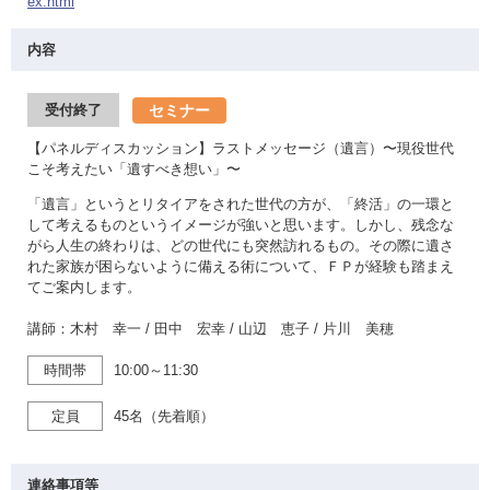
ex.html
内容
セミナー
受付終了
【パネルディスカッション】ラストメッセージ（遺言）〜現役世代
こそ考えたい「遺すべき想い」〜
「遺言」というとリタイアをされた世代の方が、「終活」の一環と
して考えるものというイメージが強いと思います。しかし、残念な
がら人生の終わりは、どの世代にも突然訪れるもの。その際に遺さ
れた家族が困らないように備える術について、ＦＰが経験も踏まえ
てご案内します。
講師：木村 幸一 / 田中 宏幸 / 山辺 恵子 / 片川 美穂
時間帯
10:00～11:30
定員
45名（先着順）
連絡事項等