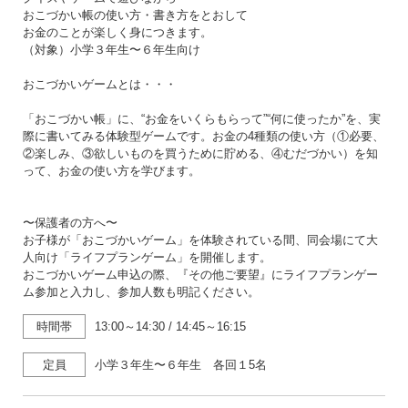
おこづかい帳の使い方・書き方をとおして
お金のことが楽しく身につきます。
（対象）小学３年生〜６年生向け
おこづかいゲームとは・・・
「おこづかい帳」に、“お金をいくらもらって”“何に使ったか”を、実
際に書いてみる体験型ゲームです。お金の4種類の使い方（①必要、
②楽しみ、③欲しいものを買うために貯める、④むだづかい）を知
って、お金の使い方を学びます。
〜保護者の方へ〜
お子様が「おこづかいゲーム」を体験されている間、同会場にて大
人向け「ライフプランゲーム」を開催します。
おこづかいゲーム申込の際、『その他ご要望』にライフプランゲー
ム参加と入力し、参加人数も明記ください。
時間帯
13:00～14:30
/
14:45～16:15
定員
小学３年生〜６年生 各回１5名