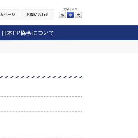
文字サイズ
小
中
大