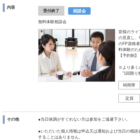
内容
相談会
受付終了
無料体験相談会
皆様のライ
の見直し、
のFP資格
料体験のた
【予約制】
※より多く
”1回限り
時間帯
定員
その他
●当日体調がすぐれない方は参加をご遠慮下さい。
●いただいた個人情報は申込又は通知および当日の相談
することはありません。