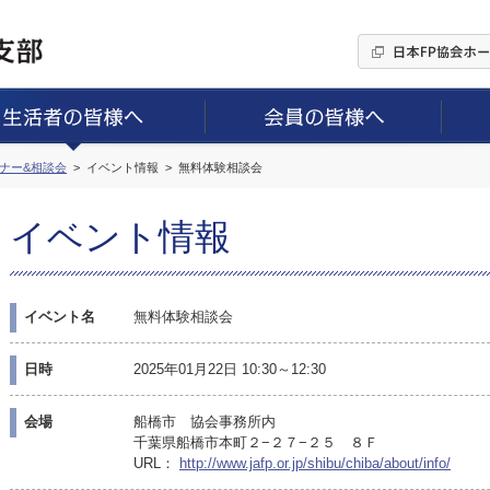
ミナー&相談会
イベント情報
無料体験相談会
イベント情報
イベント名
無料体験相談会
日時
2025年01月22日 10:30～12:30
会場
船橋市 協会事務所内
千葉県船橋市本町２−２７−２５ ８Ｆ
URL：
http://www.jafp.or.jp/shibu/chiba/about/info/