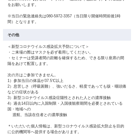
をお願いします。
※当日の緊急連絡先は080-5972-3357（当日限り開催時間前後1時
間）となります。
その他
＜新型コロナウイルス感染拡大予防について＞
・ご来場の際はマスクを必ず着用してください。
・セミナーは受講者間の距離を確保するため、できる限り座席の間
隔をあけて配置します。
次の方はご参加できません。
1）参加当日の体温が37.5℃以上
2）息苦しさ（呼吸困難）、強いだるさ、軽度であっても咳・咽頭痛
などの症状がある
3）新型コロナウイルス感染症陽性とされた人との濃厚接触
4）過去14日以内に入国制限・入国後観察期間を必要とされている
国・地域への
渡航、当該在住者との濃厚接触
＊いただいた個人情報は、新型コロナウイルス感染拡大防止を目的
に公的機関等へ提供する場合があります。