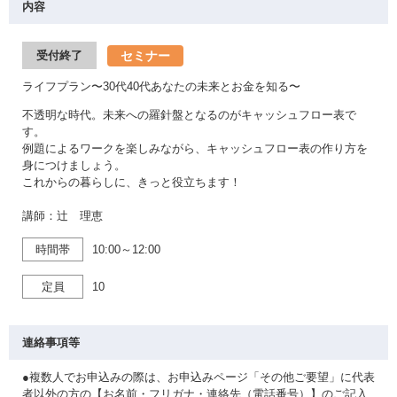
内容
セミナー
受付終了
ライフプラン〜30代40代あなたの未来とお金を知る〜
不透明な時代。未来への羅針盤となるのがキャッシュフロー表で
す。
例題によるワークを楽しみながら、キャッシュフロー表の作り方を
身につけましょう。
これからの暮らしに、きっと役立ちます！
講師：辻 理恵
時間帯
10:00～12:00
定員
10
連絡事項等
●複数人でお申込みの際は、お申込みページ「その他ご要望」に代表
者以外の方の【お名前・フリガナ・連絡先（電話番号）】のご記入