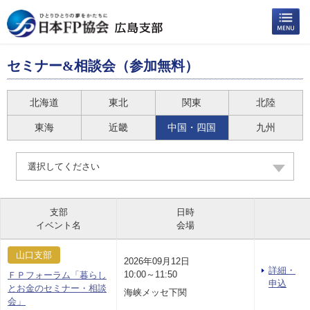
セミナー&相談会（参加無料）
北海道
東北
関東
北陸
東海
近畿
中国・四国
九州
選択してください
支部
日時
イベント名
会場
山口支部
2026年09月12日
詳細・
10:00～11:50
ＦＰフォーラム「暮らし
申込
とお金のセミナー・相談
海峡メッセ下関
会」