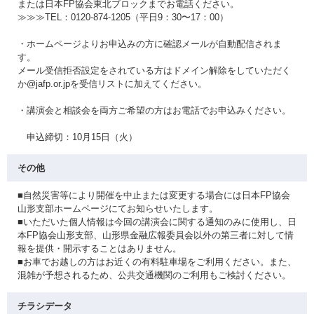
または日本FP協会東北ブロックまでお電話ください。
≫≫≫TEL：0120-874-1205（平日9：30〜17：00）
・ホームページよりお申込みの方に確認メールが自動配信されま
す。
メール受信拒否設定をされている方はドメイン解除をしていただく
か@jafp.or.jpを受信リストに加えてください。
・講演会と相談会を両方ご希望の方はお電話でお申込みください。
申込締切：10月15日（火）
その他
■自然災害等により開催を中止または変更する場合には日本FP協会
山形支部ホームページにてお知らせいたします。
■いただいた個人情報は今回の講演会に関する通知のみに使用し、日
本FP協会山形支部、山形県金融広報委員会以外の第三者に対して情
報を提供・開示することはありません。
■お車でお越しの方はお近くの有料駐車場をご利用ください。また、
混雑が予想されるため、公共交通機関のご利用もご検討ください。
チラシデータ