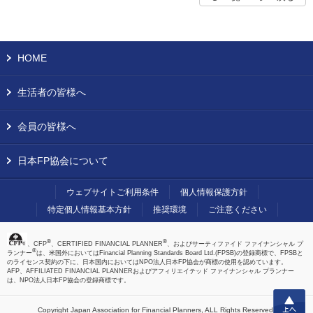
HOME
生活者の皆様へ
会員の皆様へ
日本FP協会について
ウェブサイトご利用条件
個人情報保護方針
特定個人情報基本方針
推奨環境
ご注意ください
®
®
、CFP
、CERTIFIED FINANCIAL PLANNER
、およびサーティファイド ファイナンシャル プ
®
ランナー
は、米国外においてはFinancial Planning Standards Board Ltd.(FPSB)の登録商標で、FPSBと
のライセンス契約の下に、日本国内においてはNPO法人日本FP協会が商標の使用を認めています。
AFP、AFFILIATED FINANCIAL PLANNERおよびアフィリエイテッド ファイナンシャル プランナー
は、NPO法人日本FP協会の登録商標です。
上へ
Copyright Japan Association for Financial Planners,
ALL Rights Reserved.