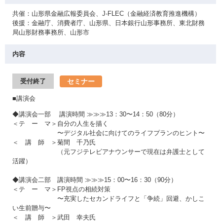
共催：山形県金融広報委員会、J-FLEC（金融経済教育推進機構）
後援：金融庁、消費者庁、山形県、日本銀行山形事務所、東北財務
局山形財務事務所、山形市
内容
セミナー
受付終了
■講演会
◆講演会一部 講演時間 ≫≫≫13：30〜14：50（80分）
＜テ ー マ＞自分の人生を描く
〜デジタル社会に向けてのライフプランのヒント〜
＜ 講 師 ＞菊間 千乃氏
（元フジテレビアナウンサーで現在は弁護士として
活躍）
◆講演会二部 講演時間 ≫≫≫15：00〜16：30（90分）
＜テ ー マ＞FP視点の相続対策
〜充実したセカンドライフと「争続」回避、かしこ
い生前贈与〜
＜ 講 師 ＞武田 幸夫氏