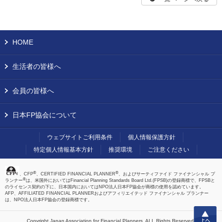
HOME
生活者の皆様へ
会員の皆様へ
日本FP協会について
ウェブサイトご利用条件
個人情報保護方針
特定個人情報基本方針
推奨環境
ご注意ください
®
®
、CFP
、CERTIFIED FINANCIAL PLANNER
、およびサーティファイド ファイナンシャル プ
®
ランナー
は、米国外においてはFinancial Planning Standards Board Ltd.(FPSB)の登録商標で、FPSBと
のライセンス契約の下に、日本国内においてはNPO法人日本FP協会が商標の使用を認めています。
AFP、AFFILIATED FINANCIAL PLANNERおよびアフィリエイテッド ファイナンシャル プランナー
は、NPO法人日本FP協会の登録商標です。
上へ
Copyright Japan Association for Financial Planners,
ALL Rights Reserved.