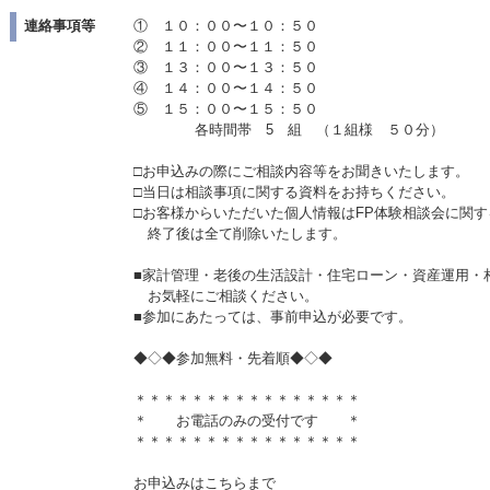
連絡事項等
① １０：００〜１０：５０
② １１：００〜１１：５０
③ １３：００〜１３：５０
④ １４：００〜１４：５０
⑤ １５：００〜１５：５０
各時間帯 5 組 （１組様 ５０分）
□お申込みの際にご相談内容等をお聞きいたします。
□当日は相談事項に関する資料をお持ちください。
□お客様からいただいた個人情報はFP体験相談会に関
終了後は全て削除いたします。
■家計管理・老後の生活設計・住宅ローン・資産運用
お気軽にご相談ください。
■参加にあたっては、事前申込が必要です。
◆◇◆参加無料・先着順◆◇◆
＊＊＊＊＊＊＊＊＊＊＊＊＊＊＊＊
＊ お電話のみの受付です ＊
＊＊＊＊＊＊＊＊＊＊＊＊＊＊＊＊
お申込みはこちらまで