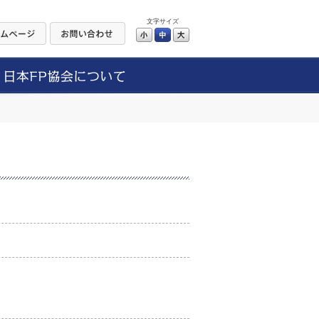
文字サイズ
小
中
大