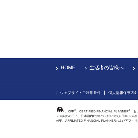
HOME
生活者の皆様へ
ウェブサイトご利用条件
個人情報保護方針
®
®
、CFP
、CERTIFIED FINANCIAL PLANNER
、お
ンス契約の下に、日本国内においてはNPO法人日本FP協
AFP、AFFILIATED FINANCIAL PLANNER