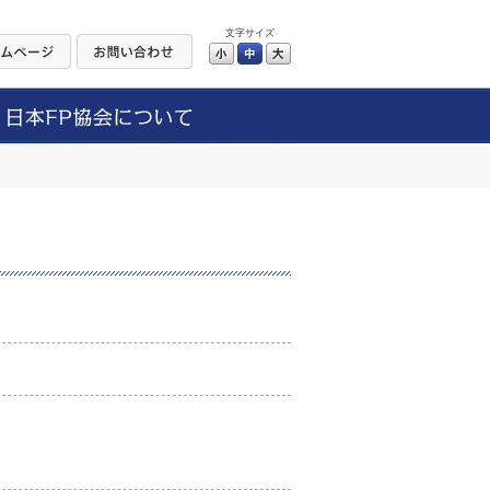
文字サイズ
小
中
大