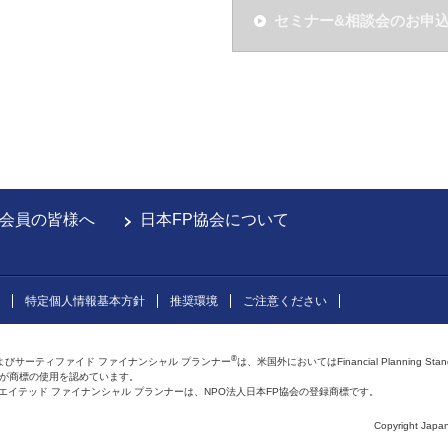
セミナー&相談会のお申
会員の皆様へ
日本FP協会について
特定個人情報基本方針
推奨環境
ご注意ください
®
よびサーティファイド ファイナンシャル プランナー
は、米国外においてはFinancial Planning Sta
会が商標の使用を認めています。
およびアフィリエイテッド ファイナンシャル プランナーは、NPO法人日本FP協会の登録商標です。
Copyright Japan