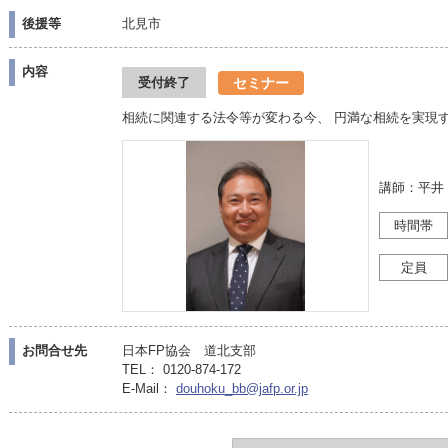
後援等
北見市
内容
セミナー
受付終了
相続に関連する法令等が変わる今、 円満な相続を実現
講師：平井
時間帯
定員
お問合せ先
日本FP協会 道北支部
TEL： 0120-874-172
E-Mail：
douhoku_bb@jafp.or.jp