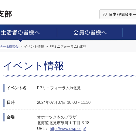
ミナー&相談会
イベント情報
FPミニフォーラムin北見
イベント情報
イベント名
FPミニフォーラムin北見
日時
2024年07月07日 10:00～11:30
会場
オホーツク木のプラザ
北海道北見市泉町１丁目 3-18
URL：
http://www.owp.or.jp/