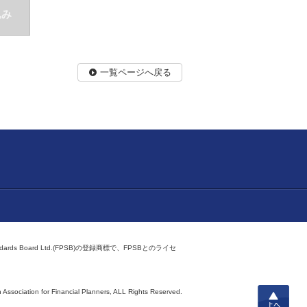
込み
一覧ページへ戻る
ndards Board Ltd.(FPSB)の登録商標で、FPSBとのライセ
上へ
 Association for Financial Planners,
ALL Rights Reserved.