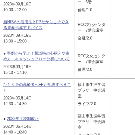
ー 6階
2023年09月16日
10:00～12:00
倫理/1.0
新NISAの活用法とFPだからこそでき
RCC文化センタ
る資産形成アドバイス
ー 7階会議室
2023年09月16日
金融/2.0
13:00～15:00
●
事例から学ぶ！相談時の心構えや進
RCC文化センタ
め方、キャッシュフロー分析について
ー 7階会議室
2023年09月16日
倫理/2.0
15:10～17:10
ひとり身の高齢者へFPが配慮すべきこ
福山市生涯学習
と
プラザ 中会議
室
2023年05月14日
12:30～14:30
ライフ/2.0
福山市生涯学習
●
2023年度税制改正
プラザ 中会議
2023年05月14日
室
14:40～16:40