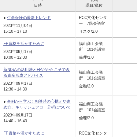
日時
課目/単位
●
生命保険の最新トレンド
RCC文化センタ
ー 7階会議室
2023年11月04日
15:10～17:10
リスク/2.0
FP資格を活かすために
福山商工会議
所 101会議室
2023年09月17日
10:00～12:00
倫理/1.0
新NISAの活用法とFPだからこそでき
福山商工会議
る資産形成アドバイス
所 101会議室
2023年09月17日
金融/2.0
12:30～14:30
●
事例から学ぶ！相談時の心構えや進
福山商工会議
め方、キャッシュフロー分析について
所 101会議室
2023年09月17日
倫理/2.0
14:40～16:40
FP資格を活かすために
RCC文化センタ