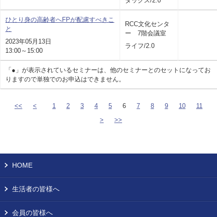
タックス/2.0
ひとり身の高齢者へFPが配慮すべきこ
RCC文化センタ
と
ー 7階会議室
2023年05月13日
ライフ/2.0
13:00～15:00
「●」が表示されているセミナーは、他のセミナーとのセットになってお
りますので単独でのお申込はできません。
<<
<
1
2
3
4
5
6
7
8
9
10
11
>
>>
HOME
生活者の皆様へ
会員の皆様へ