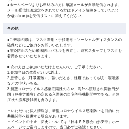
●ホームページよりお申込みの方に確認メールが自動配信されます。
メール受信拒否設定をされている方はドメイン解除をしていただく
か@jafp.or.jpを受信リストに加えてください。
その他
●ご来場の際は、マスク着用・手指消毒・ソーシャルディスタンスの
確保などにご協力をお願いいたします。
●感染防止のため飛沫防止パネルを設置し、運営スタッフもマスクを
着用させていただきます。
■ 次の方はご参加いただけませんので、ご了承ください。
1.参加当日の体温が37.5℃以上。
2.息苦しさ（呼吸困難）、強いだるさ、軽度であっても咳・咽頭痛
などの症状がある。
3.新型コロナウイルス感染症陽性の方や、海外へ渡航され開催日が
国（厚生労働省）の定める入国後の自宅等待機期間中である。※無
症状の濃厚接触者も含みます。
＊いただいた個人情報は、新型コロナウイルス感染防止を目的に公
共機関等へ提供する場合があります。
＊イベントの中止、変更については「日本ＦＰ協会山形支部」ホー
ムページでご案内しますので、当日必ずご確認ください。