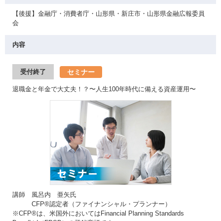
【後援】金融庁・消費者庁・山形県・新庄市・山形県金融広報委員
会
内容
セミナー
受付終了
退職金と年金で大丈夫！？〜人生100年時代に備える資産運用〜
講師 風呂内 亜矢氏
CFP®認定者（ファイナンシャル・プランナー）
※CFP®は、米国外においてはFinancial Planning Standards