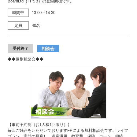
BoardLtd（FPSB）の登録商標です。
時間帯
13:00～14:30
定員
40名
相談会
受付終了
◆◆個別相談会◆◆
【事前予約制（お1人様1回限り）】
毎回ご好評をいただいておりますFPによる無料相談会です。ライフ
プラン、家計の見直し、資産運用、教育費、保険、ローン、相続、