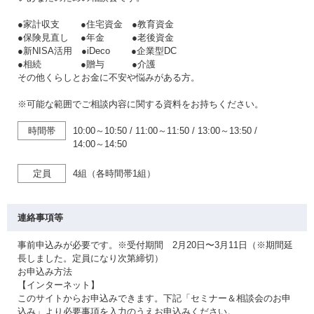
●家計収支 ●住宅資金 ●教育資金
●保険見直し ●年金 ●老後資金
●新NISA活用 ●iDeco ●企業型DC
●相続 ●贈与 ●介護
その他くらしとお金に不安や悩みがある方。
※可能な範囲でご相談内容に関する資料をお持ちください。
時間帯
10:00～10:50
/
11:00～11:50
/
13:00～13:50
/
14:00～14:50
定員
4組（各時間帯1組）
連絡事項等
事前申込みが必要です。※受付期間 2月20日〜3月11日（※期間延
長しました。定員になり次第締切）
お申込み方法
【インターネット】
このサイトからお申込みできます。下記「セミナー＆相談会のお申
込み」より必要事項を入力のうえお申込みください。