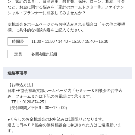
ン、家計の見直し、資産運用、教育費、保険、ローン、相続、年金
など、お金に関する悩みを「家計のホームドクター®」ファイナン
シャル・プランナーに相談してみませんか？
※相談会をホームページからお申込みされる場合は「その他ご要望
欄」に具体的な相談内容をご記入ください。
時間帯
11:00～11:50
/
14:40～15:30
/
15:40～16:30
定員
各回4組計12組
連絡事項等
【お申込方法】
日本FP協会福島支部ホームページ内「セミナー＆相談会のお申込
み」フォームまたは下記のお電話にて承ります。
TEL：0120-874-251
（受付時間／平日9：30〜17：00）
●くらしのお金相談会のお申込みは1回限りとなります。
過去に日本ＦＰ協会の無料相談会に参加された方はご遠慮願いま
す。