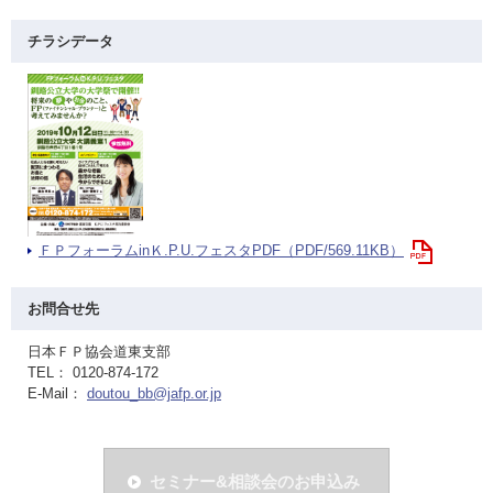
チラシデータ
ＦＰフォーラムinＫ.P.U.フェスタPDF（PDF/569.11KB）
お問合せ先
日本ＦＰ協会道東支部
TEL： 0120-874-172
E-Mail：
doutou_bb@jafp.or.jp
セミナー&相談会のお申込み