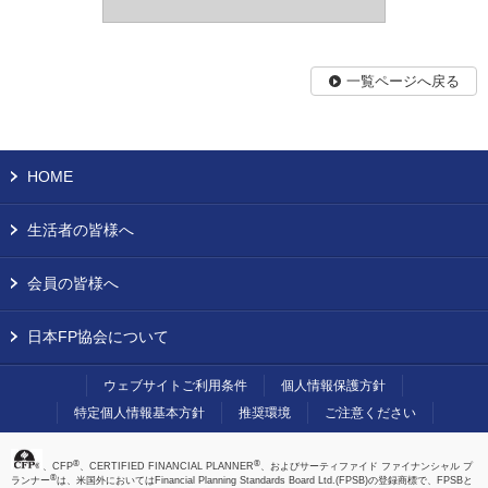
一覧ページへ戻る
HOME
生活者の皆様へ
会員の皆様へ
日本FP協会について
ウェブサイトご利用条件
個人情報保護方針
特定個人情報基本方針
推奨環境
ご注意ください
®
®
、CFP
、CERTIFIED FINANCIAL PLANNER
、およびサーティファイド ファイナンシャル プ
®
ランナー
は、米国外においてはFinancial Planning Standards Board Ltd.(FPSB)の登録商標で、FPSBと