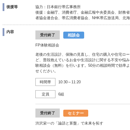
後援等
協力：日本銀行帯広事務所
後援：金融庁、消費者庁、金融広報中央委員会、財務省
者協会連合会、帯広消費者協会、NHK帯広放送局、北
内容
相談会
受付終了
FP体験相談会
老後の生活設計、保険の見直し、住宅の購入や住宅ロー
ど、普段抱えているお金や生活設計に関する不安や悩み
験相談会（無料）を行います。50分の相談時間で効率
せください。
時間帯
10:30～11:20
定員
6組
セミナー
受付終了
渋沢栄一の「論語と算盤」で未来を拓す