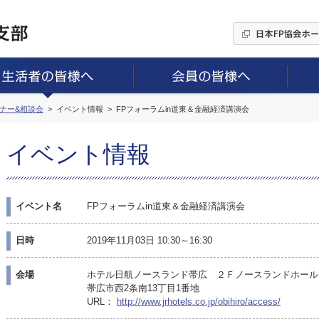
ミナー&相談会
イベント情報
FPフォーラムin道東＆金融経済講演会
イベント情報
イベント名
FPフォーラムin道東＆金融経済講演会
日時
2019年11月03日 10:30～16:30
会場
ホテル日航ノースランド帯広 ２Ｆノースランドホール
帯広市西2条南13丁目1番地
URL：
http://www.jrhotels.co.jp/obihiro/access/