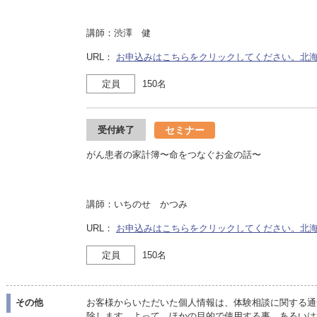
講師：渋澤 健
URL：
お申込みはこちらをクリックしてください。北
定員
150名
セミナー
受付終了
がん患者の家計簿〜命をつなぐお金の話〜
講師：いちのせ かつみ
URL：
お申込みはこちらをクリックしてください。北
定員
150名
その他
お客様からいただいた個人情報は、体験相談に関する通
除します。よって、ほかの目的で使用する事、あるいは