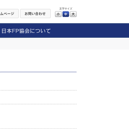
文字サイズ
小
中
大