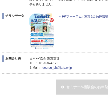
事もありません。
チラシデータ
FPフォーラムin道東&金融経済講演会
お問合せ先
日本FP協会 道東支部
TEL： 0120-874-172
E-Mail：
doutou_bb@jafp.or.jp
セミナー&相談会のお申