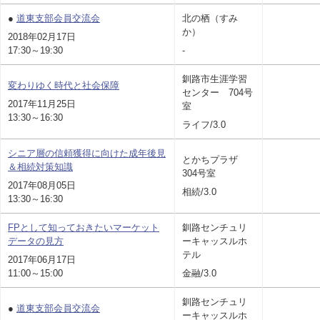
●
道東支部会員交流会
北の栖（すみ
か）
2018年02月17日
17:30～19:30
-
釧路市生涯学習
変わりゆく時代と社会保障
センター 704号
2017年11月25日
室
13:30～16:30
ライフ/3.0
シニア層の信頼獲得に向けた成年後見
とかちプラザ
＆相続対策知識
304号室
2017年08月05日
相続/3.0
13:30～16:30
FPとして知っておきたいマーケット
釧路センチュリ
データの見方
ーキャッスルホ
テル
2017年06月17日
11:00～15:00
金融/3.0
釧路センチュリ
●
道東支部会員交流会
ーキャッスルホ