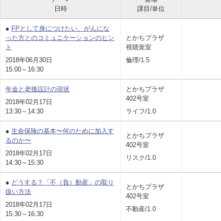
日時
課目/単位
●
FPとして身につけたい、がんにな
った方とのコミュニケーションのヒン
とかちプラザ
ト
視聴覚室
2018年06月30日
倫理/1.5
15:00～16:30
年金と老後設計の現状
とかちプラザ
402号室
2018年02月17日
13:30～14:30
ライフ/1.0
●
生命保険の基本〜何のために加入す
とかちプラザ
るのか〜
402号室
2018年02月17日
リスク/1.0
14:30～15:30
●
どうする？「不（負）動産」の取り
とかちプラザ
扱い方法
402号室
2018年02月17日
不動産/1.0
15:30～16:30