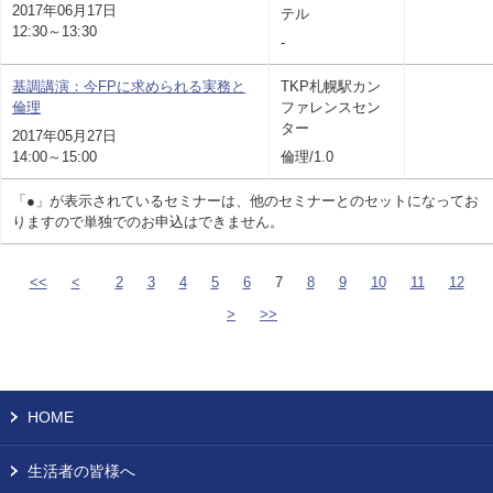
2017年06月17日
テル
12:30～13:30
-
基調講演：今FPに求められる実務と
TKP札幌駅カン
倫理
ファレンスセン
ター
2017年05月27日
14:00～15:00
倫理/1.0
「●」が表示されているセミナーは、他のセミナーとのセットになってお
りますので単独でのお申込はできません。
<<
<
2
3
4
5
6
7
8
9
10
11
12
>
>>
HOME
生活者の皆様へ