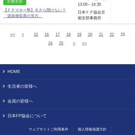
京都支部
13:00～14:30
【ＦＰマネー塾】今さら聞けない？
日本ＦＰ協会京
「源泉徴収票の見方」
都支部事務所
<<
<
15
16
17
18
19
20
21
22
23
24
25
>
>>
HOME
生活者の皆様へ
会員の皆様へ
日本FP協会について
ウェブサイトご利用条件
個人情報保護方針