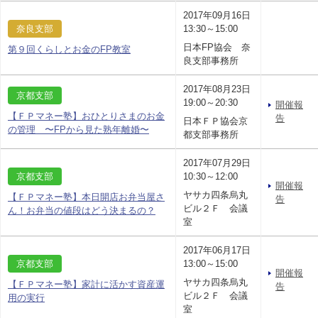
2017年09月16日
奈良支部
13:30～15:00
日本FP協会 奈
第９回くらしとお金のFP教室
良支部事務所
2017年08月23日
京都支部
19:00～20:30
開催報
【ＦＰマネー塾】おひとりさまのお金
告
日本ＦＰ協会京
の管理 〜FPから見た熟年離婚〜
都支部事務所
2017年07月29日
京都支部
10:30～12:00
開催報
ヤサカ四条烏丸
【ＦＰマネー塾】本日開店お弁当屋さ
告
ビル２Ｆ 会議
ん！お弁当の値段はどう決まるの？
室
2017年06月17日
京都支部
13:00～15:00
開催報
ヤサカ四条烏丸
【ＦＰマネー塾】家計に活かす資産運
告
ビル２Ｆ 会議
用の実行
室