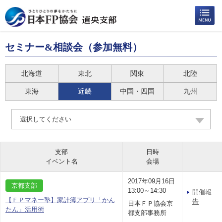
セミナー&相談会（参加無料）
北海道
東北
関東
北陸
東海
近畿
中国・四国
九州
選択してください
支部
日時
イベント名
会場
2017年09月16日
京都支部
13:00～14:30
開催報
【ＦＰマネー塾】家計簿アプリ「かん
告
日本ＦＰ協会京
たん」活用術
都支部事務所