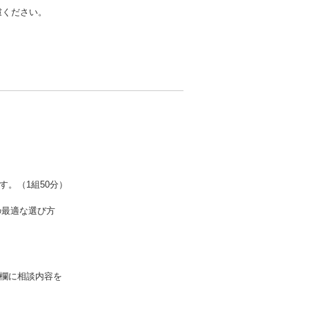
慮ください。
。（1組50分）
の最適な選び方
欄に相談内容を