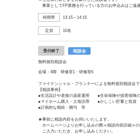
事業としてFP業務を行っている方のお申込みはご遠
時間帯
13:15～14:15
定員
10名
相談会
受付終了
無料個別相談会
会場：4階 研修室1・研修室6
ファイナンシャル・プランナーによる無料個別相談会です
【相談事例】
●生活設計や老後の資産運用 ●生命保険や損害保険
●マイホーム購入・土地活用 ●かしこい貯蓄と投資
●計画的な相続・贈与 等
★事前に相談内容をお伺いいたします。
ホームページよりお申し込みの際≪相談内容詳細≫の
ご入力いただき、お申し込みください。