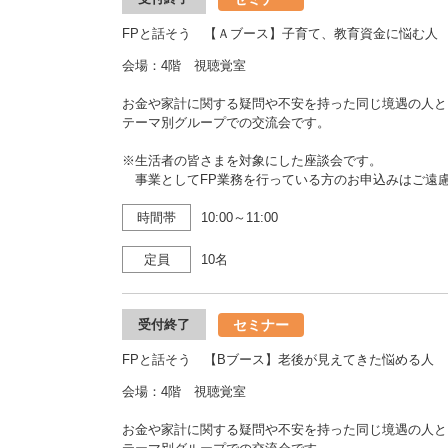
FPと話そう 【Ａブース】子育て、教育資金に悩む人
会場：4階 視聴覚室
お金や家計に関する疑問や不安を持った同じ境遇の人と
テーマ別グループでの交流会です。
※生活者の皆さまを対象にした座談会です。
事業としてFP業務を行っている方のお申込みはご遠
時間帯
10:00～11:00
定員
10名
セミナー
受付終了
FPと話そう 【Bブース】老後が見えてきた悩める人
会場：4階 視聴覚室
お金や家計に関する疑問や不安を持った同じ境遇の人と