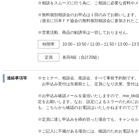
※相談をスムーズに行う為に、ご相談に必要な資料やメ
※無料個別相談会のお申込は１回のみでお願いします。
（過去に日本ＦＰ協会の無料個別相談会に参加されたこ
※営業活動、商品の勧誘等は一切しておりません。
時間帯
10:00～10:50
/
11:00～11:50
/
13:00～13:
定員
各回4組（合計20組）
連絡事項等
※セミナー、相談会、座談会、すべて事前予約制です。
お申込み受付は先着順とし、定員になり次第、受付は
※お申込み確認メールを返信いたしますので、mie_bb@ja
定をお願いします。なお、設定によるエラーのためにお
も、こちらから確認のお電話はいたしかねますのでご了
※定員に達し申込みを締め切った場合でも、キャンセル
※ご記入に不備がある場合には、確認のためお電話をさ