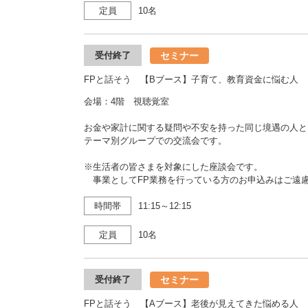
定員
10名
セミナー
受付終了
FPと話そう 【Bブース】子育て、教育資金に悩む人
会場：4階 視聴覚室
お金や家計に関する疑問や不安を持った同じ境遇の人と
テーマ別グループでの交流会です。
※生活者の皆さまを対象にした座談会です。
事業としてFP業務を行っている方のお申込みはご遠
時間帯
11:15～12:15
定員
10名
セミナー
受付終了
FPと話そう 【Aブース】老後が見えてきた悩める人