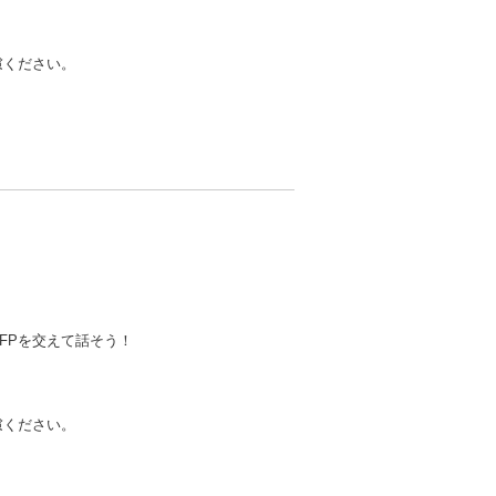
慮ください。
！
FPを交えて話そう！
慮ください。