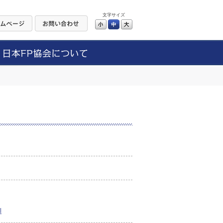
文字サイズ
小
中
大
l