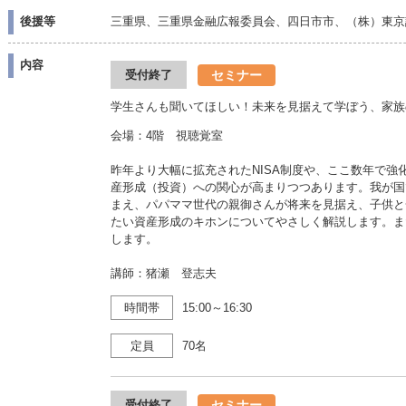
後援等
三重県、三重県金融広報委員会、四日市市、（株）東京
内容
セミナー
受付終了
学生さんも聞いてほしい！未来を見据えて学ぼう、家族
会場：4階 視聴覚室
昨年より大幅に拡充されたNISA制度や、ここ数年で
産形成（投資）への関心が高まりつつあります。我が国
まえ、パパママ世代の親御さんが将来を見据え、子供と
たい資産形成のキホンについてやさしく解説します。ま
します。
講師：猪瀬 登志夫
時間帯
15:00～16:30
定員
70名
セミナー
受付終了