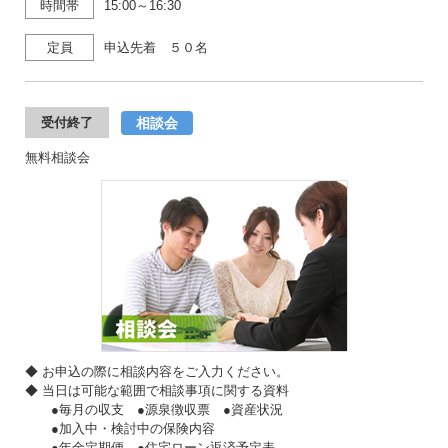
時間帯
15:00～16:30
定員
申込先着 ５０名
相談会
受付終了
無料相談会
◆ お申込の際に相談内容をご入力ください。
◆ 当日は可能な範囲で相談事項に関する資料
●毎月の収支 ●源泉徴収票 ●資産状況
●加入中・検討中の保険内容
●年金定期便 ●住宅ローン返済予定表