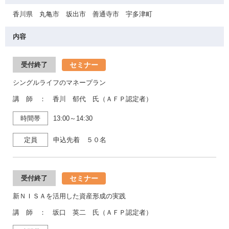
香川県 丸亀市 坂出市 善通寺市 宇多津町
内容
セミナー
受付終了
シングルライフのマネープラン
講 師 ： 香川 郁代 氏（ＡＦＰ認定者）
時間帯
13:00～14:30
定員
申込先着 ５０名
セミナー
受付終了
新ＮＩＳＡを活用した資産形成の実践
講 師 ： 坂口 英二 氏（ＡＦＰ認定者）