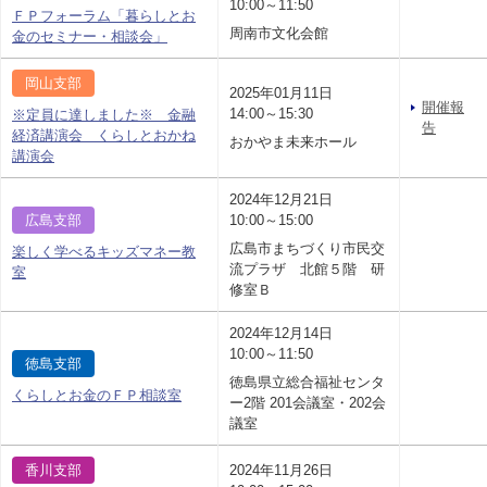
10:00～11:50
ＦＰフォーラム「暮らしとお
周南市文化会館
金のセミナー・相談会」
岡山支部
2025年01月11日
開催報
14:00～15:30
※定員に達しました※ 金融
告
経済講演会 くらしとおかね
おかやま未来ホール
講演会
2024年12月21日
広島支部
10:00～15:00
広島市まちづくり市民交
楽しく学べるキッズマネー教
流プラザ 北館５階 研
室
修室Ｂ
2024年12月14日
10:00～11:50
徳島支部
徳島県立総合福祉センタ
くらしとお金のＦＰ相談室
ー2階 201会議室・202会
議室
香川支部
2024年11月26日