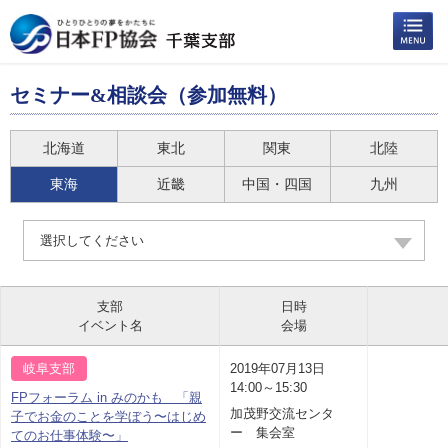
セミナー&相談会（参加無料）
北海道
東北
関東
北陸
東海
近畿
中国・四国
九州
選択してください
支部
日時
イベント名
会場
岐阜支部
2019年07月13日
14:00～15:30
FPフォーラム in みのかも 「親
加茂野交流センタ
子でお金のことを学ぼう〜はじめ
ー 集会室
てのお仕事体験〜」