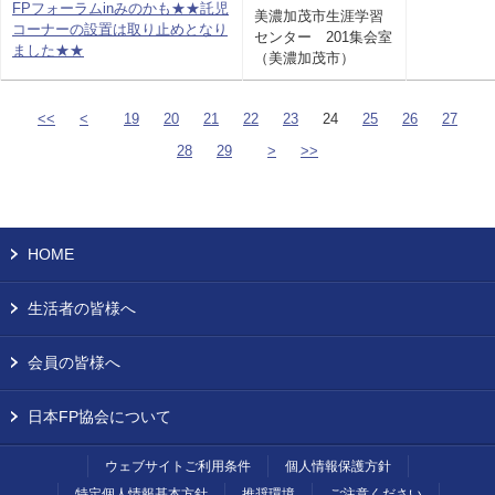
FPフォーラムinみのかも★★託児
美濃加茂市生涯学習
コーナーの設置は取り止めとなり
センター 201集会室
ました★★
（美濃加茂市）
<<
<
19
20
21
22
23
24
25
26
27
28
29
>
>>
HOME
生活者の皆様へ
会員の皆様へ
日本FP協会について
ウェブサイトご利用条件
個人情報保護方針
特定個人情報基本方針
推奨環境
ご注意ください