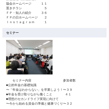
協会ホームページ １１
置きチラシ ５
ＦＰ・知人の紹介 ３６
ＦＰの日ホームページ ２
Ｉｎｓｔａｇｒａｍ １
セミナー
セミナー内容 参加者数
■公的年金の基礎知識
〜「年金はわからない」を卒業しよう！〜３９
■年金を受け取りながら働くこと ４１
■理想のセカンドライフ実現に向けて
〜今から始める資金の準備と健康づくり〜３２