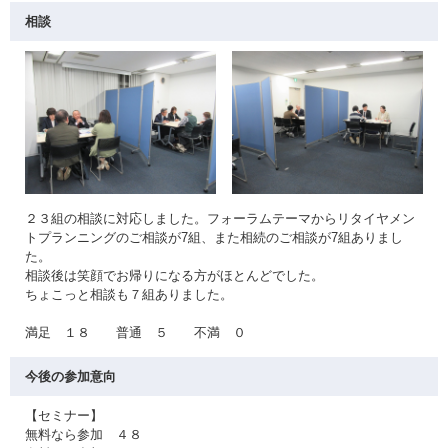
相談
２３組の相談に対応しました。フォーラムテーマからリタイヤメン
トプランニングのご相談が7組、また相続のご相談が7組ありまし
た。
相談後は笑顔でお帰りになる方がほとんどでした。
ちょこっと相談も７組ありました。
満足 １８ 普通 ５ 不満 ０
今後の参加意向
【セミナー】
無料なら参加 ４８