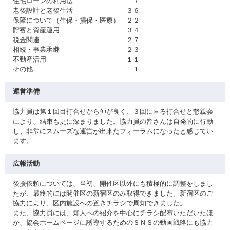
住宅ローンの利用法 ７
老後設計と老後生活 ３６
保障について（生保・損保・医療） ２２
貯蓄と資産運用 ３４
税金関連 ２７
相続・事業承継 ２３
不動産活用 １１
その他 １
運営準備
協力員は第１回目打合せから仲が良く、３回に亘る打合せと懇親会
により、結束も更に深まりました。協力員の皆さんは自発的に行動
し、非常にスムーズな運営が出来たフォーラムになったと感じてい
ます。
広報活動
後援依頼については、当初、開催区以外にも積極的に調整をしまし
たが、最終的には開催区の新宿区のみ取得できました。新宿区のご
協力により、区内施設への置きチラシで周知できました。
また、協力員には、知人への紹介を中心にチラシ配布いただいたほ
か、協会ホームページに誘導するためのＳＮＳの動画戦略にも協力