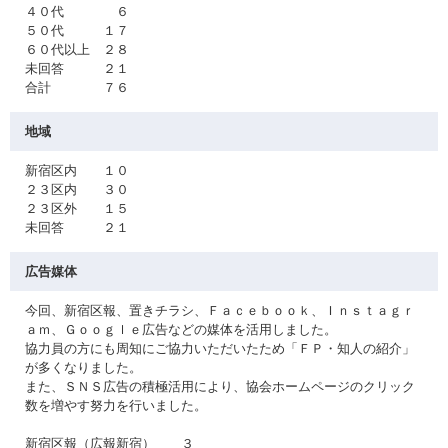
４０代 ６
５０代 １７
６０代以上 ２８
未回答 ２１
合計 ７６
地域
新宿区内 １０
２３区内 ３０
２３区外 １５
未回答 ２１
広告媒体
今回、新宿区報、置きチラシ、Ｆａｃｅｂｏｏｋ、Ｉｎｓｔａｇｒ
ａｍ、Ｇｏｏｇｌｅ広告などの媒体を活用しました。
協力員の方にも周知にご協力いただいたため「ＦＰ・知人の紹介」
が多くなりました。
また、ＳＮＳ広告の積極活用により、協会ホームページのクリック
数を増やす努力を行いました。
新宿区報（広報新宿） ３