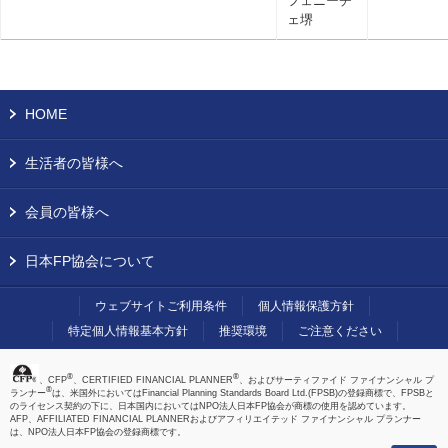
フェニーチ
ェ堺
HOME
生活者の皆様へ
会員の皆様へ
日本FP協会について
ウェブサイトご利用条件
個人情報保護方針
特定個人情報基本方針
推奨環境
ご注意ください
®
®
、CFP
、CERTIFIED FINANCIAL PLANNER
、およびサーティファイド ファイナンシャル プ
®
ランナー
は、米国外においてはFinancial Planning Standards Board Ltd.(FPSB)の登録商標で、FPSBと
のライセンス契約の下に、日本国内においてはNPO法人日本FP協会が商標の使用を認めています。
AFP、AFFILIATED FINANCIAL PLANNERおよびアフィリエイテッド ファイナンシャル プランナー
は、NPO法人日本FP協会の登録商標です。