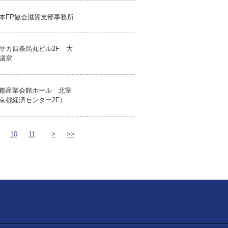
本FP協会滋賀支部事務所
サカ四条烏丸ビル2F 大
議室
都産業会館ホール 北室
京都経済センター2F）
10
11
>
>>