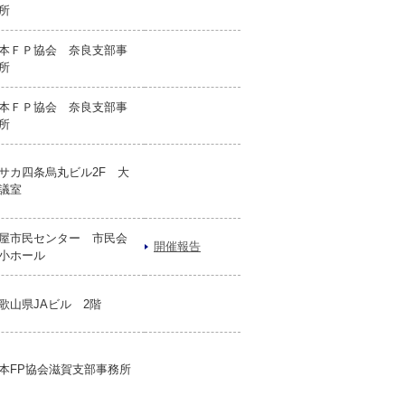
所
本ＦＰ協会 奈良支部事
所
本ＦＰ協会 奈良支部事
所
サカ四条烏丸ビル2F 大
議室
屋市民センター 市民会
開催報告
小ホール
歌山県JAビル 2階
本FP協会滋賀支部事務所