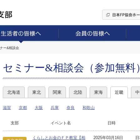
ミナー&相談会
セミナー&相談会（参加無料
北海道
東北
関東
北陸
東海
近畿
中
滋賀
京都
大阪
兵庫
奈良
和歌山
支部
イベント名
日時
くらしとお金のＦＰ教室【相
2025年03月16日
日