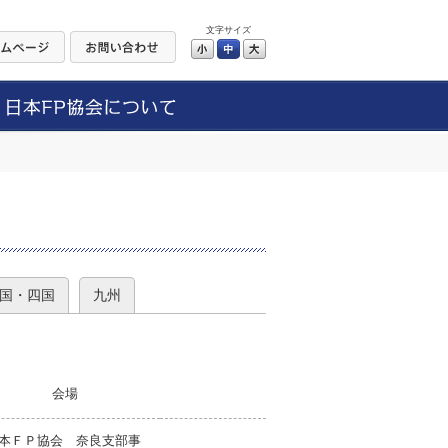
文字サイズ
小
中
大
）
国・四国
九州
会場
本ＦＰ協会 奈良支部事