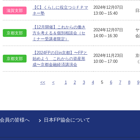
【C】くらしに役立つ☆ＦＰマ
2024年12月07日
滋賀支部
日
ネー塾
13:00～15:40
【12月開催】これからの働き
2024年12月07日
ヤ
京都支部
方を考える＆個別相談会（セ
14:00～16:30
会
ミナー受講者限定）
【2024FPの日in京都】〜FPと
2024年11月23日
京
京都支部
始めよう これからの資産形
10:00～17:00
（
成〜京都金融経済講演会
<<
<
1
2
3
4
5
6
7
8
9
会員の皆様へ
日本FP協会について