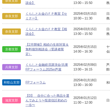
奈良支部
談会】
13:00～15:50
務
くらしとお金のＦＰ教室【セ
2025年03月15日
日
奈良支部
ミナー】
10:00～11:30
務
くらしとお金のＦＰ教室【相
2025年03月15日
日
奈良支部
談会】
13:00～15:50
務
【2月開催】相続の生前対策＆
2025年02月15日
ヤ
京都支部
無料個別相談会（受講者限
14:00～16:30
会
定）
くらしと金融経済講演会/兵庫
2025年02月09日
芦
兵庫支部
FPフォーラム2025in芦屋
13:00～16:15
館
2025年01月18日
和歌山支部
FPフォーラム
和
13:00～16:00
【D】 自分に合った商品を選
2025年01月12日
日
滋賀支部
んでみよう〜投資信託初めの
11:00～12:00
一歩〜