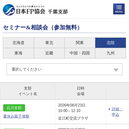
セミナー&相談会（参加無料）
北海道
東北
関東
北陸
東海
近畿
中国・四国
九州
選択してください
支部
日時
イベント名
会場
2026年08月23日
石川支部
詳細・
10:00～12:10
申込
夏休み親子体験
近江町交流プラザ