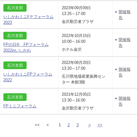
石川支部
2023年09月09日
開催報
13:25～17:00
いしかわミニFＰフォーラム
告
金沢勤労者プラザ
2023
石川支部
2022年10月15日
開催報
10:00～16:00
FPの日® FPフォーラム
告
ホテル金沢
2022inいしかわ
2022年08月20日
石川支部
13:20～17:00
開催報
いしかわミニFPフォーラム
告
石川県地場産業振興セン
2022
ター 本館3階
2021年12月05日
石川支部
開催報
13:30～16:00
告
FPミニフォーラム
金沢勤労者プラザ
<<
<
1
2
3
>
>>