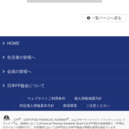
一覧ページへ戻る
HOME
生活者の皆様へ
会員の皆様へ
日本FP協会について
ウェブサイトご利用条件
個人情報保護方針
特定個人情報基本方針
推奨環境
ご注意ください
®
®
、CFP
、CERTIFIED FINANCIAL PLANNER
、およびサーティファイド ファイナンシャル プ
®
ランナー
は、米国外においてはFinancial Planning Standards Board Ltd.(FPSB)の登録商標で、FPSBと
のライセンス契約の下に、日本国内においてはNPO法人日本FP協会が商標の使用を認めています。