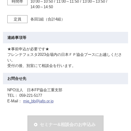
時間帯
10:00～10:50
/
11:00～11:50
/
13:00～13:50
/
14:00～14:50
定員
各回1組（合計4組）
連絡事項等
★事前申込が必要です★
フレンテフェスタ2023会場内の日本ＦＰ協会ブースにお越しくださ
い。
受付の後、別室にて相談会を行います。
お問合せ先
NPO法人 日本FP協会三重支部
TEL： 059-221-5177
E-Mail：
mie_bb@jafp.or.jp
セミナー&相談会のお申込み