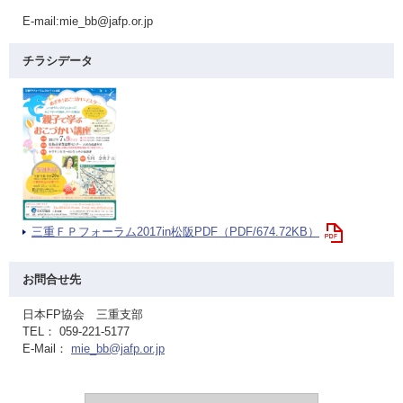
E-mail:mie_bb@jafp.or.jp
チラシデータ
三重ＦＰフォーラム2017in松阪PDF（PDF/674.72KB）
お問合せ先
日本FP協会 三重支部
TEL： 059-221-5177
E-Mail：
mie_bb@jafp.or.jp