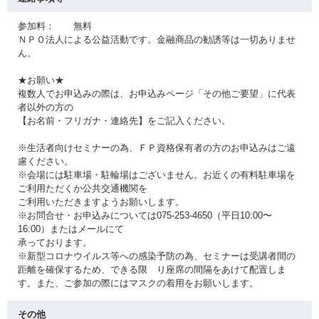
参加料： 無料
ＮＰＯ法人による公益活動です。金融商品の勧誘等は一切ありませ
ん。
★お願い★
複数人でお申込みの際は、お申込みページ「その他ご要望」に代表
者以外の方の
【お名前・フリガナ・連絡先】をご記入ください。
※生活者向けセミナーの為、ＦＰ資格保有者の方のお申込みはご遠
慮ください。
※会場には駐車場・駐輪場はございません。お近くの有料駐車場を
ご利用ただくか公共交通機関を
ご利用いただきますようお願いします。
※お問合せ・お申込みについては075-253-4650（平日10:00〜
16:00）またはメールにて
承っております。
※新型コロナウイルス等への感染予防の為、セミナーは受講者間の
距離を確保するため、できる限 り座席の間隔をあけて配置しま
す。また、ご参加の際にはマスクの着用をお願いします。
その他