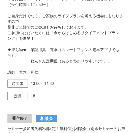
（受付時間：12：50〜）
ご自身だけでなく、ご家族のライフプランを考える機会にもなりま
すので、
是非ご夫婦でのご参加もお待ちしております。
ご参加いただいた方には「今からはじめるリタイアメントプランニ
ング」を進呈！
★持ち物★ 筆記用具、電卓（スマートフォンの電卓アプリでも
可）、
ねんきん定期便（あるとわかりやすいです。）
講師：青木 和仁
時間帯
13:00～14:30
定員
18
相談会
受付終了
セミナー参加者先着2組限定！無料個別相談会（別途セミナーのお申