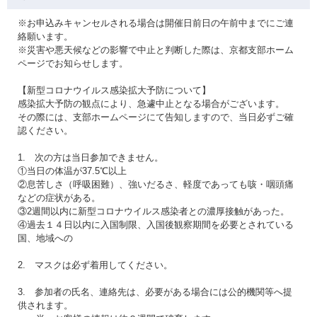
※お申込みキャンセルされる場合は開催日前日の午前中までにご連
絡願います。
※災害や悪天候などの影響で中止と判断した際は、京都支部ホーム
ページでお知らせします。
【新型コロナウイルス感染拡大予防について】
感染拡大予防の観点により、急遽中止となる場合がございます。
その際には、支部ホームページにて告知しますので、当日必ずご確
認ください。
1. 次の方は当日参加できません。
①当日の体温が37.5℃以上
②息苦しさ（呼吸困難）、強いだるさ、軽度であっても咳・咽頭痛
などの症状がある。
③2週間以内に新型コロナウイルス感染者との濃厚接触があった。
④過去１４日以内に入国制限、入国後観察期間を必要とされている
国、地域への
2. マスクは必ず着用してください。
3. 参加者の氏名、連絡先は、必要がある場合には公的機関等へ提
供されます。