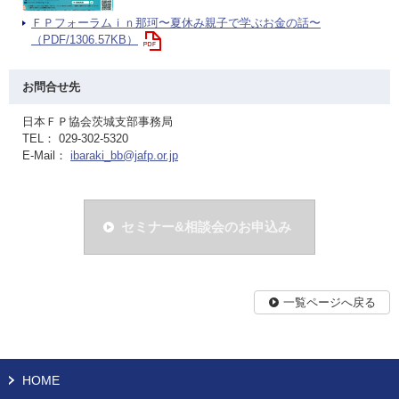
ＦＰフォーラムｉｎ那珂〜夏休み親子で学ぶお金の話〜
（PDF/1306.57KB）
お問合せ先
日本ＦＰ協会茨城支部事務局
TEL： 029-302-5320
E-Mail：
ibaraki_bb@jafp.or.jp
セミナー&相談会のお申込み
一覧ページへ戻る
HOME