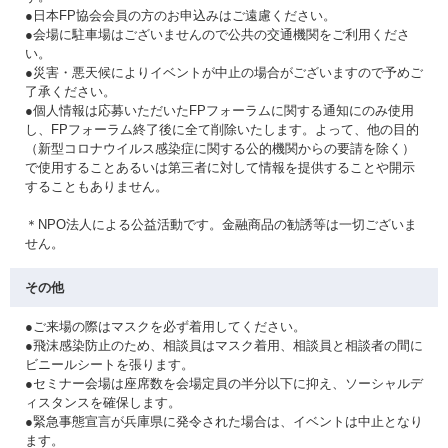
●日本FP協会会員の方のお申込みはご遠慮ください。
●会場に駐車場はございませんので公共の交通機関をご利用くださ
い。
●災害・悪天候によりイベントが中止の場合がございますので予めご
了承ください。
●個人情報は応募いただいたFPフォーラムに関する通知にのみ使用
し、FPフォーラム終了後に全て削除いたします。よって、他の目的
（新型コロナウイルス感染症に関する公的機関からの要請を除く）
で使用することあるいは第三者に対して情報を提供することや開示
することもありません。
＊NPO法人による公益活動です。金融商品の勧誘等は一切ございま
せん。
その他
●ご来場の際はマスクを必ず着用してください。
●飛沫感染防止のため、相談員はマスク着用、相談員と相談者の間に
ビニールシートを張ります。
●セミナー会場は座席数を会場定員の半分以下に抑え、ソーシャルデ
ィスタンスを確保します。
●緊急事態宣言が兵庫県に発令された場合は、イベントは中止となり
ます。