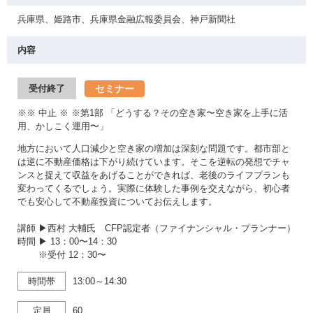
兵庫県、姫路市、兵庫県金融広報委員会、神戸新聞社
内容
セミナー
受付終了
※※ 中止 ※ ※第1部 「どうする？その空き家〜空き家を上手に活
用、かしこく運用〜」
地方において人口減少と空き家の増加は深刻な問題です。都市部と
は逆に不動産価格は下がり続けています。そこを逆転の発想でチャ
ンスと捉えて収益をあげることができれば、老後のライフプランも
変わってくるでしょう。実際に体験した事例を交えながら、初心者
でも安心して不動産投資についてお伝えします。
講師 ▶西村 大輔氏 CFP認定者（ファイナンシャル・プランナー）
時間 ▶ 13：00〜14：30
※受付 12：30〜
時間帯
13:00～14:30
定員
60