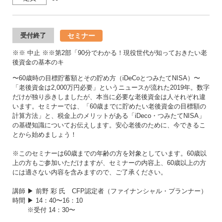
セミナー
受付終了
※※ 中止 ※※第2部「90分でわかる！現役世代が知っておきたい老
後資金の基本のキ
〜60歳時の目標貯蓄額とその貯め方（iDeCoとつみたてNISA）〜
「老後資金は2,000万円必要」というニュースが流れた2019年。数字
だけが独り歩きしましたが、本当に必要な老後資金は人それぞれ違
います。セミナーでは、「60歳までに貯めたい老後資金の目標額の
計算方法」と、税金上のメリットがある「iDeco・つみたてNISA」
の基礎知識についてお伝えします。安心老後のために、今できるこ
とから始めましょう！
※このセミナーは60歳までの年齢の方を対象としています。60歳以
上の方もご参加いただけますが、セミナーの内容上、60歳以上の方
には適さない内容を含みますので、ご了承ください。
講師 ▶ 前野 彩 氏 CFP認定者（ファイナンシャル・プランナー）
時間 ▶ 14：40〜16：10
※受付 14：30〜