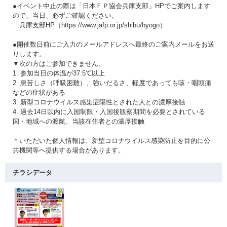
●イベント中止の際は「日本ＦＰ協会兵庫支部」HPでご案内します
ので、当日、必ずご確認ください。
兵庫支部HP（https://www.jafp.or.jp/shibu/hyogo）
●開催数日前にご入力のメールアドレスへ最終のご案内メールをお送
りします。
▼次の方はご参加できません。
1. 参加当日の体温が37.5℃以上
2. 息苦しさ（呼吸困難）、強いだるさ、軽度であっても咳・咽頭痛
などの症状がある
3. 新型コロナウイルス感染症陽性とされた人との濃厚接触
4. 過去14日以内に入国制限・入国後観察期間を必要とされている
国・地域への渡航、当該在住者との濃厚接触
＊いただいた個人情報は、新型コロナウイルス感染防止を目的に公
共機関等へ提供する場合があります。
チラシデータ