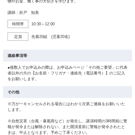
物やお金、働く事の大切さを学びます。
講師：折戸 知美
時間帯
10:30～12:00
定員
先着20組 (児童20名)
連絡事項等
●複数人でお申込みの際は、お申込みページ「その他ご要望」に代表
者以外の方の【お名前・フリガナ・連絡先（電話番号）】のご記入
をお願いします。
その他
※万が一キャンセルされる場合にはわかり次第ご連絡をお願いいた
します。
※自然災害（台風・暴風雨など）が発生し、講演時間の3時間前に警
報が発令または解除されない、また開演直前に警報が発令されたと
きは、中止となります。予めご了承ください。