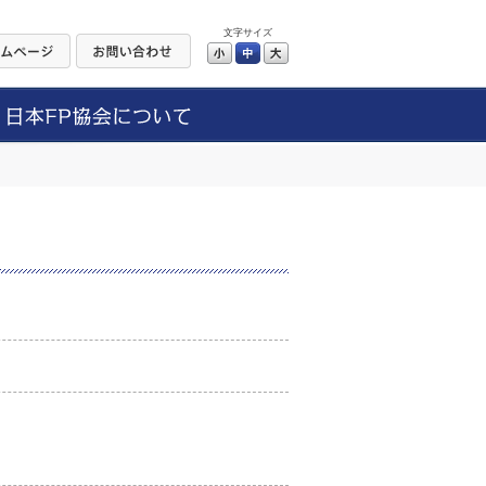
文字サイズ
小
中
大