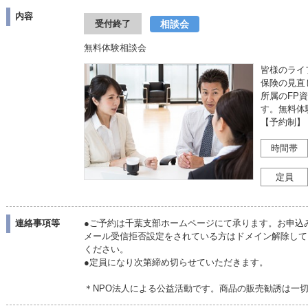
内容
相談会
受付終了
無料体験相談会
皆様のライ
保険の見直
所属のFP
す。無料体
【予約制】
時間帯
定員
連絡事項等
●ご予約は千葉支部ホームページにて承ります。お申込
メール受信拒否設定をされている方はドメイン解除していただ
ください。
●定員になり次第締め切らせていただきます。
＊NPO法人による公益活動です。商品の販売勧誘は一