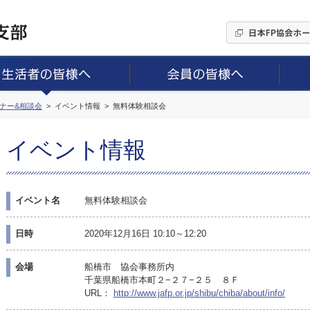
ミナー&相談会
イベント情報
無料体験相談会
イベント情報
イベント名
無料体験相談会
日時
2020年12月16日 10:10～12:20
会場
船橋市 協会事務所内
千葉県船橋市本町２−２７−２５ ８Ｆ
URL：
http://www.jafp.or.jp/shibu/chiba/about/info/