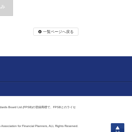
込み
一覧ページへ戻る
ndards Board Ltd.(FPSB)の登録商標で、FPSBとのライセ
上へ
 Association for Financial Planners,
ALL Rights Reserved.