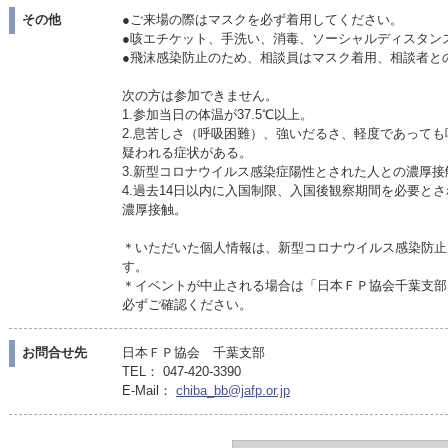
その他
●ご来場の際はマスクを必ず着用してください。
●咳エチケット、手洗い、消毒、ソーシャルディスタン
●飛沫感染防止のため、相談員はマスク着用、相談者と
次の方は参加できません。
1.参加当日の体温が37.5℃以上。
2.息苦しさ（呼吸困難）、強いだるさ、軽度であって
疑われる症状がある。
3.新型コロナウイルス感染症陽性とされた人との濃厚接
4.過去14日以内に入国制限、入国後観察期間を必要と
濃厚接触。
＊いただいた個人情報は、新型コロナウイルス感染防止
す。
＊イベントが中止される場合は「日本ＦＰ協会千葉支部
必ずご確認ください。
お問合せ先
日本ＦＰ協会 千葉支部
TEL： 047-420-3390
E-Mail：
chiba_bb@jafp.or.jp