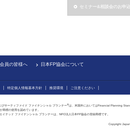
セミナー&相談会のお申
会員の皆様へ
日本FP協会について
特定個人情報基本方針
推奨環境
ご注意ください
®
よびサーティファイド ファイナンシャル プランナー
は、米国外においてはFinancial Planning Sta
会が商標の使用を認めています。
およびアフィリエイテッド ファイナンシャル プランナーは、NPO法人日本FP協会の登録商標です。
Copyright Japan