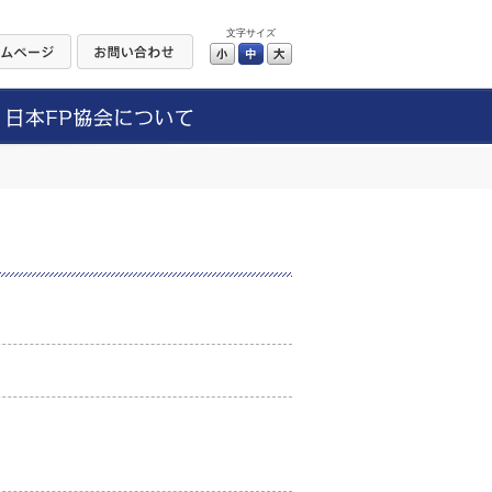
文字サイズ
小
中
大