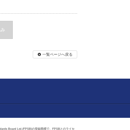
込み
一覧ページへ戻る
ndards Board Ltd.(FPSB)の登録商標で、FPSBとのライセ