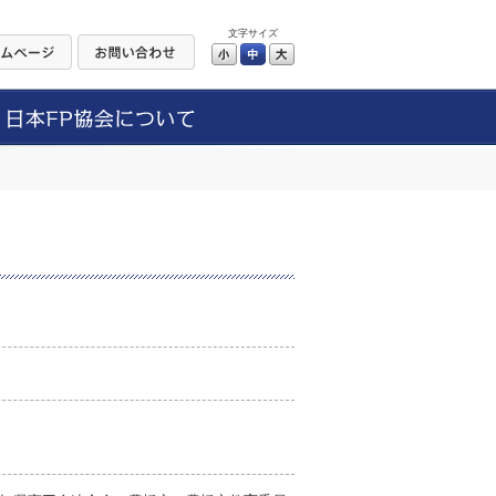
文字サイズ
小
中
大