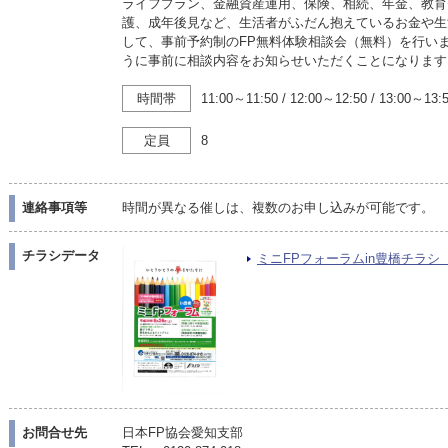
ライフプラン、金融資産運用、保険、相続、年金、教育
護、成年後見など、生活者がふだん抱えているお金や生
して、事前予約制のFP無料体験相談会（無料）を行い
うに事前に相談内容をお知らせいただくことになります
時間帯
11:00～11:50
/
12:00～12:50
/
13:00～13:
定員
8
連絡事項等
時間が異なる催しは、複数のお申し込みが可能です。
チラシデータ
ミニFPフォーラムin豊橋チラシ（PD
お問合せ先
日本FP協会愛知支部