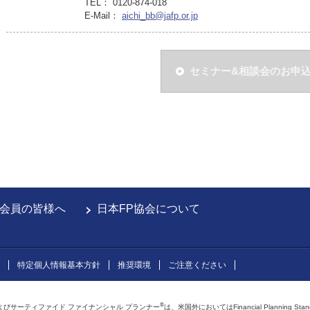
TEL： 0120-874-018
E-Mail：
aichi_bb@jafp.or.jp
セミナー&相談会のお申
会員の皆様へ
日本FP協会について
特定個人情報基本方針
推奨環境
ご注意ください
®
よびサーティファイド ファイナンシャル プランナー
は、米国外においてはFinancial Planning Sta