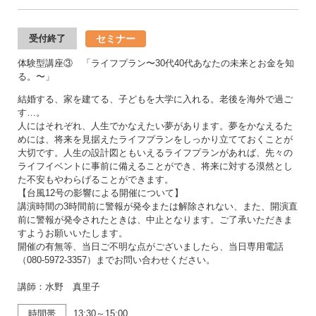
セミナー
受付終了
体験型講座③ 「ライフプラン〜30代40代あなたの未来とお金を知
る。〜」
結婚する、家を建てる、子どもを大学に入れる。老後を海外で過ご
す…。
人にはそれぞれ、人生でかなえたい夢があります。夢をかなえるた
めには、将来を見据えたライフプランをしっかり立てておくことが
大切です。人生の設計図ともいえるライフプランがあれば、先々の
ライフイベントに事前に備えることができ、将来に対する漠然とし
た不安もやわらげることができます。
【台風12号の影響による開催について】
講演時間の3時間前に警報が発令または解除されない、また、開演直
前に警報が発令されたときは、中止となります。ご了承いただきま
すようお願いいたします。
開催の有無等、当日ご不明な点がございましたら、当日専用電話
（080-5972-3357）までお問い合わせください。
講師：水野 真里子
時間帯
13:30～15:00