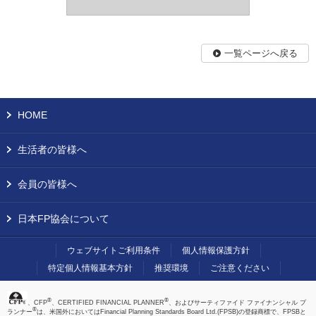
一覧ページへ戻る
HOME
生活者の皆様へ
会員の皆様へ
日本FP協会について
ウェブサイトご利用条件
個人情報保護方針
特定個人情報基本方針
推奨環境
ご注意ください
®
®
、CFP
、CERTIFIED FINANCIAL PLANNER
、およびサーティファイド ファイナンシャル プ
®
ランナー
は、米国外においてはFinancial Planning Standards Board Ltd.(FPSB)の登録商標で、FPSBと