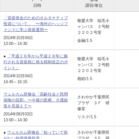
日時
課目/単位
「資産保全のためのオルタナティブ
敬愛大学 稲毛キ
投資について」 〜海外のヘッジフ
ャンパス ２号館
ァンドに学ぶ資産運用〜
２２０２号室
2014年10月04日
金融/1.5
13:00～14:30
●
「平成２６年から平成２８年に施
敬愛大学 稲毛キ
行される資産税に係る税制改正のポ
ャンパス ２号館
イント」
２２０２号室
2014年10月04日
相続/1.5
14:45～16:15
ウェルカム研修会「高齢社会と民間
さわやか千葉県民
保険の役割」〜今後の医療。介護政
プラザ ３Ｆ 研
策を見据えて〜
修室
2014年08月03日
リスク/1.5
13:00～14:30
●
ウェルカム研修会「知っていて損
さわやか千葉県民
がない外国債券投資」
プラザ ３Ｆ 研