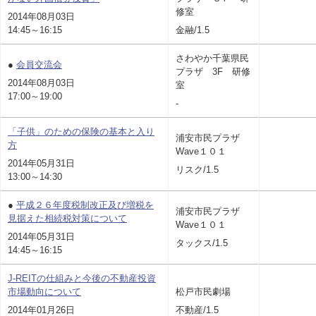
修室
2014年08月03日
14:45～16:15
金融/1.5
さわやか千葉県民
●
会員交流会
プラザ 3F 研修
2014年08月03日
室
17:00～19:00
-
「子供」のための保険の基本と入り
浦安市民プラザ
方
Wave１０１
2014年05月31日
リスク/1.5
13:00～14:30
●
平成２６年度税制改正及び増税を
浦安市民プラザ
見据えた相続税対策について
Wave１０１
2014年05月31日
タックス/1.5
14:45～16:15
J-REITの仕組みと今後の不動産投資
市場動向について
松戸市民劇場
2014年01月26日
不動産/1.5