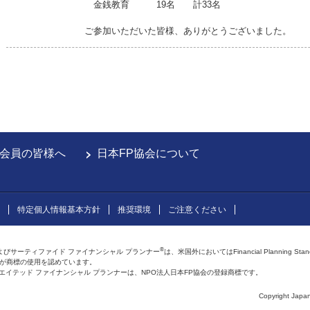
金銭教育 19名 計33名
ご参加いただいた皆様、ありがとうございました。
会員の皆様へ
日本FP協会について
特定個人情報基本方針
推奨環境
ご注意ください
®
よびサーティファイド ファイナンシャル プランナー
は、米国外においてはFinancial Planning Sta
会が商標の使用を認めています。
およびアフィリエイテッド ファイナンシャル プランナーは、NPO法人日本FP協会の登録商標です。
Copyright Japan