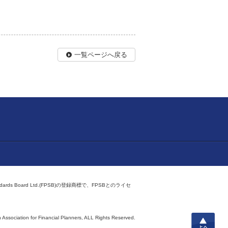
一覧ページへ戻る
ndards Board Ltd.(FPSB)の登録商標で、FPSBとのライセ
上へ
 Association for Financial Planners,
ALL Rights Reserved.