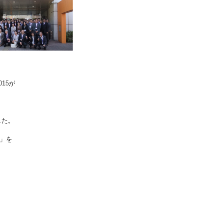
15が
した。
」を