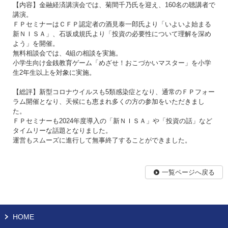
【内容】金融経済講演会では、菊間千乃氏を迎え、160名の聴講者で
講演。
ＦＰセミナーはＣＦＰ認定者の酒見泰一郎氏より「いよいよ始まる
新ＮＩＳＡ」、石坂成規氏より「投資の必要性について理解を深め
よう」を開催。
無料相談会では、4組の相談を実施。
小学生向け金銭教育ゲーム「めざせ！おこづかいマスター」を小学
生2年生以上を対象に実施。
【総評】新型コロナウイルスも5類感染症となり、通常のＦＰフォー
ラム開催となり、天候にも恵まれ多くの方の参加をいただきまし
た。
ＦＰセミナーも2024年度導入の「新ＮＩＳＡ」や「投資の話」など
タイムリーな話題となりました。
運営もスムーズに進行して無事終了することができました。
一覧ページへ戻る
HOME