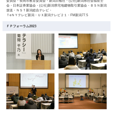
委員会・長岡市教育委員会・新潟日報社・(公社)新潟県社会福祉士
会・日本証券業協会・(公社)新潟県宅地建物取引業協会・ＢＳＮ新潟
放送・ＮＳＴ新潟総合テレビ・
ＴeＮＹテレビ新潟・ＵＸ新潟テレビ２１・FM新潟77.5
ＦＰフォーラム2023